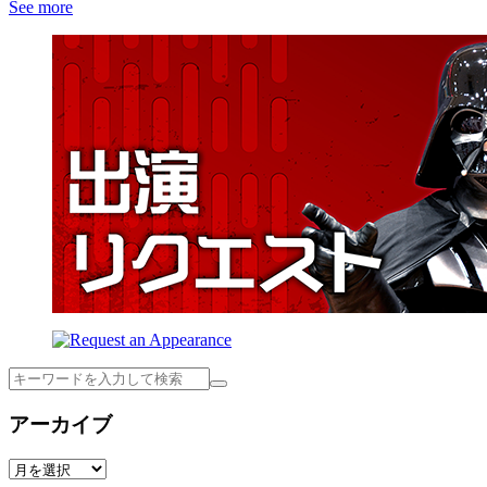
See more
検
索
アーカイブ
ア