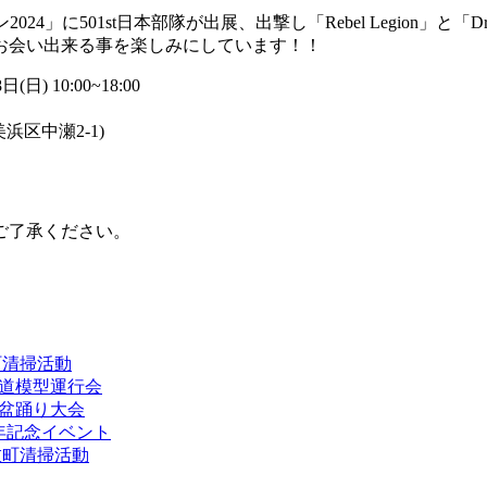
」に501st日本部隊が出展、出撃し「Rebel Legion」と「Dr
お会い出来る事を楽しみにしています！！
8日(日) 10:00~18:00
美浜区中瀬2-1)
ご了承ください。
伎町清掃活動
鉄道模型運行会
園盆踊り大会
周年記念イベント
歌舞伎町清掃活動