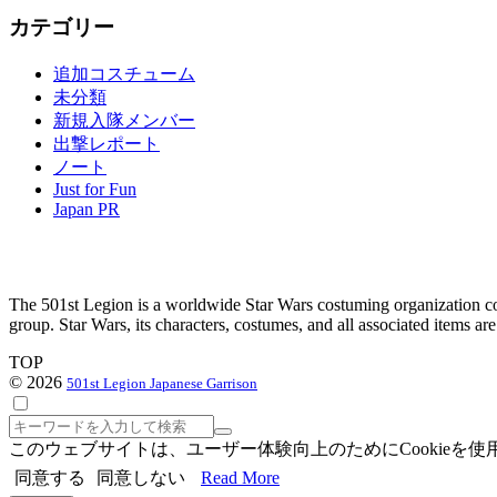
ー
カテゴリー
カ
イ
追加コスチューム
ブ
未分類
新規入隊メンバー
出撃レポート
ノート
Just for Fun
Japan PR
The 501st Legion is a worldwide Star Wars costuming organization com
group. Star Wars, its characters, costumes, and all associated items a
TOP
© 2026
501st Legion Japanese Garrison
検
索
このウェブサイトは、ユーザー体験向上のためにCookie
同意する
同意しない
Read More