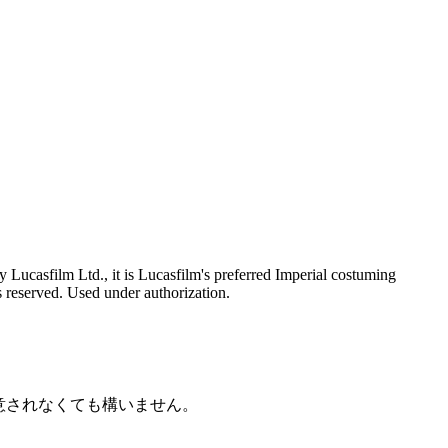
Lucasfilm Ltd., it is Lucasfilm's preferred Imperial costuming
ts reserved. Used under authorization.
意されなくても構いません。