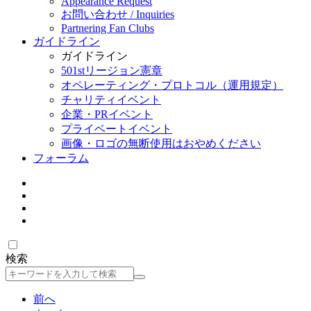
Appearance Request
お問い合わせ / Inquiries
Partnering Fan Clubs
ガイドライン
ガイドライン
501stリージョン憲章
オペレーティング・プロトコル（運用規定）
チャリティイベント
企業・PRイベント
プライベートイベント
画像・ロゴの無断使用はおやめください
フォーラム
検索
検
索
前へ