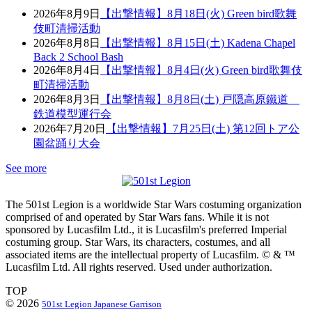
2026年8月9日
【出撃情報】8月18日(火) Green bird歌舞
伎町清掃活動
2026年8月8日
【出撃情報】8月15日(土) Kadena Chapel
Back 2 School Bash
2026年8月4日
【出撃情報】8月4日(火) Green bird歌舞伎
町清掃活動
2026年8月3日
【出撃情報】8月8日(土) 戸隠高原鐵道
鉄道模型運行会
2026年7月20日
【出撃情報】7月25日(土) 第12回トア公
園盆踊り大会
See more
The 501st Legion is a worldwide Star Wars costuming organization
comprised of and operated by Star Wars fans. While it is not
sponsored by Lucasfilm Ltd., it is Lucasfilm's preferred Imperial
costuming group. Star Wars, its characters, costumes, and all
associated items are the intellectual property of Lucasfilm. © & ™
Lucasfilm Ltd. All rights reserved. Used under authorization.
TOP
© 2026
501st Legion Japanese Garrison