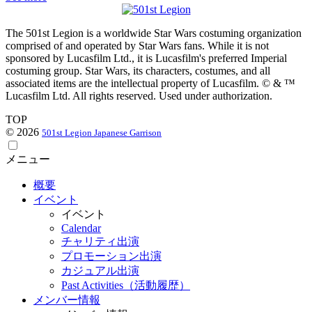
The 501st Legion is a worldwide Star Wars costuming organization
comprised of and operated by Star Wars fans. While it is not
sponsored by Lucasfilm Ltd., it is Lucasfilm's preferred Imperial
costuming group. Star Wars, its characters, costumes, and all
associated items are the intellectual property of Lucasfilm. © & ™
Lucasfilm Ltd. All rights reserved. Used under authorization.
TOP
© 2026
501st Legion Japanese Garrison
メニュー
概要
イベント
イベント
Calendar
チャリティ出演
プロモーション出演
カジュアル出演
Past Activities（活動履歴）
メンバー情報