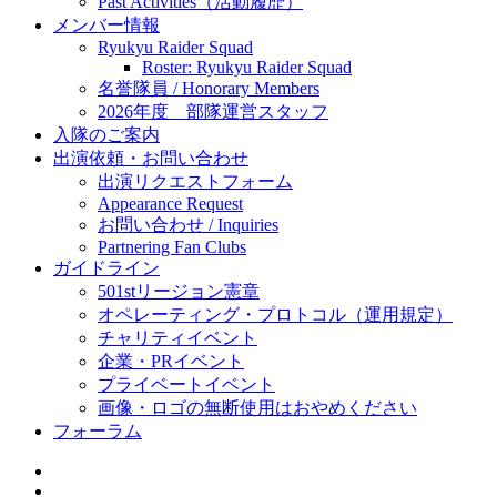
Past Activities（活動履歴）
メンバー情報
Ryukyu Raider Squad
Roster: Ryukyu Raider Squad
名誉隊員 / Honorary Members
2026年度 部隊運営スタッフ
入隊のご案内
出演依頼・お問い合わせ
出演リクエストフォーム
Appearance Request
お問い合わせ / Inquiries
Partnering Fan Clubs
ガイドライン
501stリージョン憲章
オペレーティング・プロトコル（運用規定）
チャリティイベント
企業・PRイベント
プライベートイベント
画像・ロゴの無断使用はおやめください
フォーラム