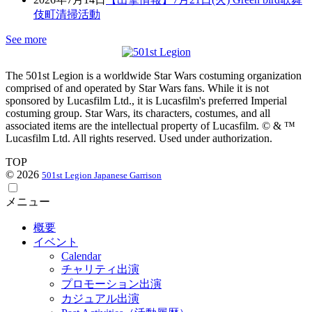
伎町清掃活動
See more
The 501st Legion is a worldwide Star Wars costuming organization
comprised of and operated by Star Wars fans. While it is not
sponsored by Lucasfilm Ltd., it is Lucasfilm's preferred Imperial
costuming group. Star Wars, its characters, costumes, and all
associated items are the intellectual property of Lucasfilm. © & ™
Lucasfilm Ltd. All rights reserved. Used under authorization.
TOP
© 2026
501st Legion Japanese Garrison
メニュー
概要
イベント
Calendar
チャリティ出演
プロモーション出演
カジュアル出演