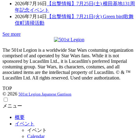
2026年7月16日
【出撃情報】7月25日(土) 横田基地131周
年記念イベント
2026年7月14日
【出撃情報】7月21日(火) Green bird歌舞
伎町清掃活動
See more
The 501st Legion is a worldwide Star Wars costuming organization
comprised of and operated by Star Wars fans. While it is not
sponsored by Lucasfilm Ltd., it is Lucasfilm's preferred Imperial
costuming group. Star Wars, its characters, costumes, and all
associated items are the intellectual property of Lucasfilm. © & ™
Lucasfilm Ltd. All rights reserved. Used under authorization.
TOP
© 2026
501st Legion Japanese Garrison
メニュー
概要
イベント
イベント
Calendar