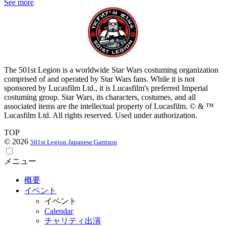
See more
The 501st Legion is a worldwide Star Wars costuming organization
comprised of and operated by Star Wars fans. While it is not
sponsored by Lucasfilm Ltd., it is Lucasfilm's preferred Imperial
costuming group. Star Wars, its characters, costumes, and all
associated items are the intellectual property of Lucasfilm. © & ™
Lucasfilm Ltd. All rights reserved. Used under authorization.
TOP
© 2026
501st Legion Japanese Garrison
メニュー
概要
イベント
イベント
Calendar
チャリティ出演