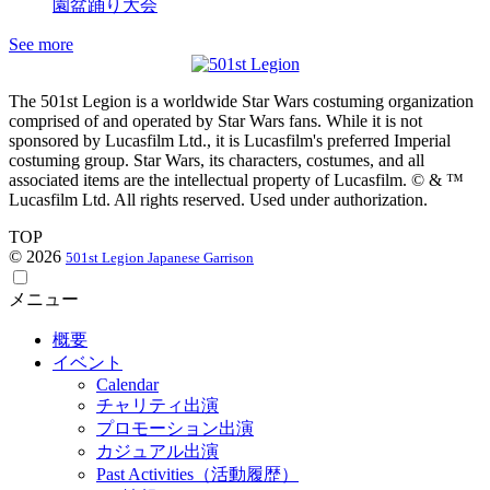
園盆踊り大会
See more
The 501st Legion is a worldwide Star Wars costuming organization
comprised of and operated by Star Wars fans. While it is not
sponsored by Lucasfilm Ltd., it is Lucasfilm's preferred Imperial
costuming group. Star Wars, its characters, costumes, and all
associated items are the intellectual property of Lucasfilm. © & ™
Lucasfilm Ltd. All rights reserved. Used under authorization.
TOP
© 2026
501st Legion Japanese Garrison
メニュー
概要
イベント
Calendar
チャリティ出演
プロモーション出演
カジュアル出演
Past Activities（活動履歴）