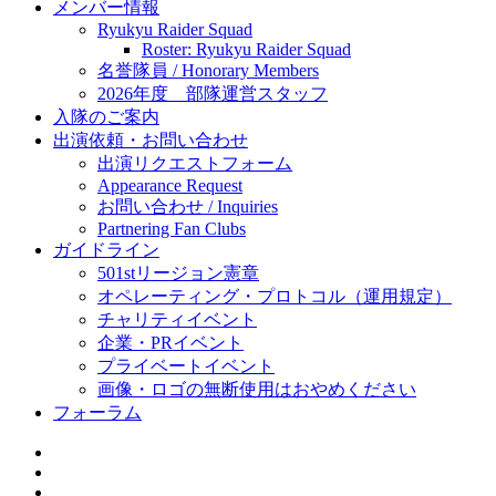
メンバー情報
Ryukyu Raider Squad
Roster: Ryukyu Raider Squad
名誉隊員 / Honorary Members
2026年度 部隊運営スタッフ
入隊のご案内
出演依頼・お問い合わせ
出演リクエストフォーム
Appearance Request
お問い合わせ / Inquiries
Partnering Fan Clubs
ガイドライン
501stリージョン憲章
オペレーティング・プロトコル（運用規定）
チャリティイベント
企業・PRイベント
プライベートイベント
画像・ロゴの無断使用はおやめください
フォーラム