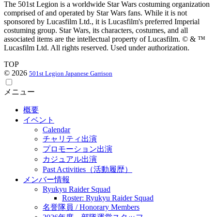
The 501st Legion is a worldwide Star Wars costuming organization
comprised of and operated by Star Wars fans. While it is not
sponsored by Lucasfilm Ltd., it is Lucasfilm's preferred Imperial
costuming group. Star Wars, its characters, costumes, and all
associated items are the intellectual property of Lucasfilm. © & ™
Lucasfilm Ltd. All rights reserved. Used under authorization.
TOP
© 2026
501st Legion Japanese Garrison
メニュー
概要
イベント
Calendar
チャリティ出演
プロモーション出演
カジュアル出演
Past Activities（活動履歴）
メンバー情報
Ryukyu Raider Squad
Roster: Ryukyu Raider Squad
名誉隊員 / Honorary Members