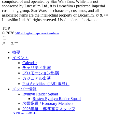
comprised of and operated by Star Wars fans. While it is not
sponsored by Lucasfilm Ltd., it is Lucasfilm's preferred Imperial
costuming group. Star Wars, its characters, costumes, and all
associated items are the intellectual property of Lucasfilm. © & ™
Lucasfilm Ltd. All rights reserved. Used under authorization.
TOP
© 2026
501st Legion Japanese Garrison
メニュー
概要
イベント
Calendar
チャリティ出演
プロモーション出演
カジュアル出演
Past Activities（活動履歴）
メンバー情報
Ryukyu Raider Squad
Roster: Ryukyu Raider Squad
名誉隊員 / Honorary Members
2026年度 部隊運営スタッフ