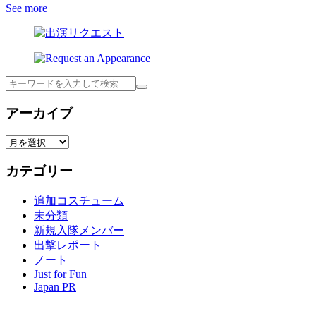
See more
検
索
アーカイブ
ア
ー
カテゴリー
カ
イ
追加コスチューム
ブ
未分類
新規入隊メンバー
出撃レポート
ノート
Just for Fun
Japan PR