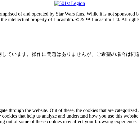
prised of and operated by Star Wars fans. While it is not sponsored by 
re the intellectual property of Lucasfilm. © & ™ Lucasfilm Ltd. All righ
を使用しています。操作に問題はありませんが、ご希望の場合は同
e through the website. Out of these, the cookies that are categorized a
rty cookies that help us analyze and understand how you use this websit
ting out of some of these cookies may affect your browsing experience.