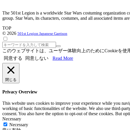
The 501st Legion is a worldwide Star Wars costuming organization com
group. Star Wars, its characters, costumes, and all associated items a
TOP
© 2026
501st Legion Japanese Garrison
検
索
このウェブサイトは、ユーザー体験向上のためにCookie
同意する
同意しない
Read More
閉じる
Privacy Overview
This website uses cookies to improve your experience while you navigat
working of basic functionalities of the website. We also use third-pa
consent. You also have the option to opt-out of these cookies. But op
Necessary
Necessary