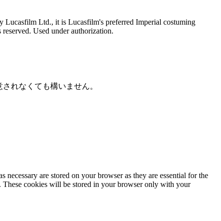
Lucasfilm Ltd., it is Lucasfilm's preferred Imperial costuming
ts reserved. Used under authorization.
意されなくても構いません。
s necessary are stored on your browser as they are essential for the
e. These cookies will be stored in your browser only with your