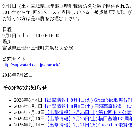
9月1日（土）宮城県亘理郡亘理町荒浜防災公演で開催される、「
2015年から年1回のペースで界隈している、被災地亘理町に
お近くの方は是非脚をお運び下さい。
日程
9月1日（土） 10:00~16:00
場所
宮城県亘理郡亘理町荒浜防災公演
公式サイト
http://supwatari.daa.jp/ararock/
2018年7月25日
その他のお知らせ
2026年8月4日
【出撃情報】8月4日(火) Green bird歌舞
2026年8月3日
【出撃情報】8月8日(土) 戸隠高原鐵道 
2026年7月20日
【出撃情報】7月25日(土) 第12回トア公
2026年7月16日
【出撃情報】7月25日(土) 横田基地131
2026年7月14日
【出撃情報】7月21日(火) Green bird