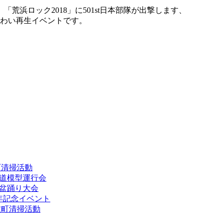
荒浜ロック2018」に501st日本部隊が出撃します、
ぎわい再生イベントです。
伎町清掃活動
鉄道模型運行会
園盆踊り大会
周年記念イベント
歌舞伎町清掃活動