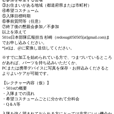
③お住まいがある地域（都道府県または市町村）
④希望コスチューム
⑤入隊目標時期
⑥事前質問等（任意）
⑦終了後の懇親会参加／不参加
以上を添えて
501st日本部隊広報担当 杉崎（redosugi050505[at]gmail.com)ま
でお申し込みください。
*[at]は、@に変換し送信してください。
※すでに加工を始められている方で、つまづいているところ
があれば、パーツを持ち込みいただくか、
PCまたは携帯デバイスに写真を保存・お持込みくださると
よりよいケアが可能です。
【レクチャー内容（仮）】
・501stの概要
・入隊までの流れ
・希望コスチュームごとに分かれて分科会
・Q＆A等
入隊を強く望まれておられる方にとっては非常にいい機会か