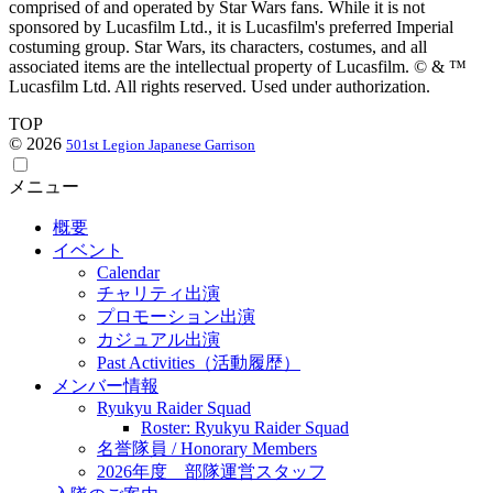
comprised of and operated by Star Wars fans. While it is not
sponsored by Lucasfilm Ltd., it is Lucasfilm's preferred Imperial
costuming group. Star Wars, its characters, costumes, and all
associated items are the intellectual property of Lucasfilm. © & ™
Lucasfilm Ltd. All rights reserved. Used under authorization.
TOP
© 2026
501st Legion Japanese Garrison
メニュー
概要
イベント
Calendar
チャリティ出演
プロモーション出演
カジュアル出演
Past Activities（活動履歴）
メンバー情報
Ryukyu Raider Squad
Roster: Ryukyu Raider Squad
名誉隊員 / Honorary Members
2026年度 部隊運営スタッフ