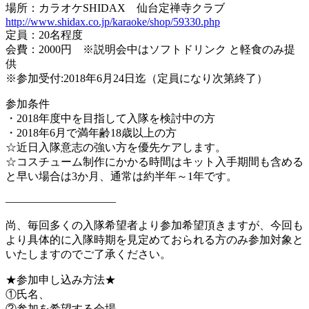
場所：カラオケSHIDAX 仙台定禅寺クラブ
http://www.shidax.co.jp/karaoke/shop/59330.php
定員：20名程度
会費：2000円 ※説明会中はソフトドリンク と軽食のみ提
供
※参加受付:2018年6月24日迄（定員になり次第終了）
参加条件
・2018年度中を目指して入隊を検討中の方
・2018年6月で満年齢18歳以上の方
☆近日入隊意志の強い方を優先ケアします。
☆コスチューム制作にかかる時間はキット入手期間も含める
と早い場合は3か月、通常は約半年～1年です。
——————————
尚、毎回多くの入隊希望者より参加希望頂きますが、今回も
より具体的に入隊時期を見定めておられる方のみ参加対象と
いたしますのでご了承ください。
★参加申し込み方法★
①氏名、
②参加を希望する会場