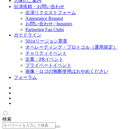
入隊のご案内
出演依頼・お問い合わせ
出演リクエストフォーム
Appearance Request
お問い合わせ / Inquiries
Partnering Fan Clubs
ガイドライン
501stリージョン憲章
オペレーティング・プロトコル（運用規定）
チャリティイベント
企業・PRイベント
プライベートイベント
画像・ロゴの無断使用はおやめください
フォーラム
検索
検