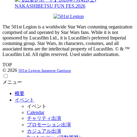
The 501st Legion is a worldwide Star Wars costuming organization
comprised of and operated by Star Wars fans. While it is not
sponsored by Lucasfilm Ltd., it is Lucasfilm's preferred Imperial
costuming group. Star Wars, its characters, costumes, and all
associated items are the intellectual property of Lucasfilm. © & ™
Lucasfilm Ltd. All rights reserved. Used under authorization.
TOP
© 2026
501st Legion Japanese Garrison
メニュー
概要
イベント
イベント
Calendar
チャリティ出演
プロモーション出演
カジュアル出演