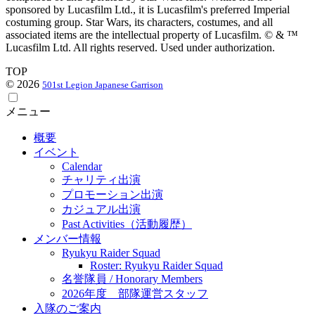
sponsored by Lucasfilm Ltd., it is Lucasfilm's preferred Imperial
costuming group. Star Wars, its characters, costumes, and all
associated items are the intellectual property of Lucasfilm. © & ™
Lucasfilm Ltd. All rights reserved. Used under authorization.
TOP
© 2026
501st Legion Japanese Garrison
メニュー
概要
イベント
Calendar
チャリティ出演
プロモーション出演
カジュアル出演
Past Activities（活動履歴）
メンバー情報
Ryukyu Raider Squad
Roster: Ryukyu Raider Squad
名誉隊員 / Honorary Members
2026年度 部隊運営スタッフ
入隊のご案内