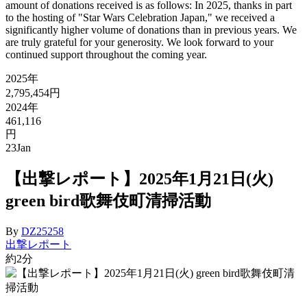
amount of donations received is as follows: In 2025, thanks in part
to the hosting of "Star Wars Celebration Japan," we received a
significantly higher volume of donations than in previous years. We
are truly grateful for your generosity. We look forward to your
continued support throughout the coming year.
2025年
2,795,454円
2024年
461,116
円
23
Jan
【出撃レポート】2025年1月21日(火)
green bird歌舞伎町清掃活動
By
DZ25258
出撃レポート
約2分