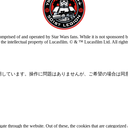
prised of and operated by Star Wars fans. While it is not sponsored by 
re the intellectual property of Lucasfilm. © & ™ Lucasfilm Ltd. All righ
を使用しています。操作に問題はありませんが、ご希望の場合は同
e through the website. Out of these, the cookies that are categorized a