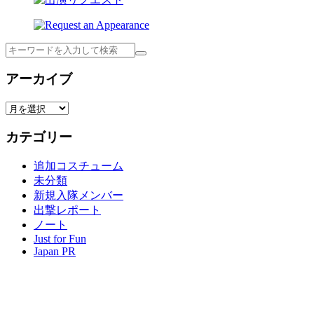
検
索
アーカイブ
ア
ー
カテゴリー
カ
イ
追加コスチューム
ブ
未分類
新規入隊メンバー
出撃レポート
ノート
Just for Fun
Japan PR