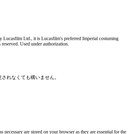
Lucasfilm Ltd., it is Lucasfilm's preferred Imperial costuming
ts reserved. Used under authorization.
意されなくても構いません。
s necessary are stored on your browser as they are essential for the