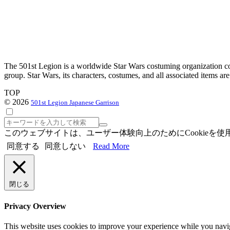
The 501st Legion is a worldwide Star Wars costuming organization com
group. Star Wars, its characters, costumes, and all associated items a
TOP
© 2026
501st Legion Japanese Garrison
検
索
このウェブサイトは、ユーザー体験向上のためにCookie
同意する
同意しない
Read More
閉じる
Privacy Overview
This website uses cookies to improve your experience while you navigat