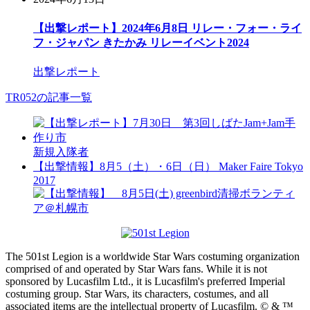
【出撃レポート】2024年6月8日 リレー・フォー・ライ
フ・ジャパン きたかみ リレーイベント2024
出撃レポート
TR052の記事一覧
新規入隊者
【出撃情報】8月5（土）・6日（日） Maker Faire Tokyo
2017
The 501st Legion is a worldwide Star Wars costuming organization
comprised of and operated by Star Wars fans. While it is not
sponsored by Lucasfilm Ltd., it is Lucasfilm's preferred Imperial
costuming group. Star Wars, its characters, costumes, and all
associated items are the intellectual property of Lucasfilm. © & ™