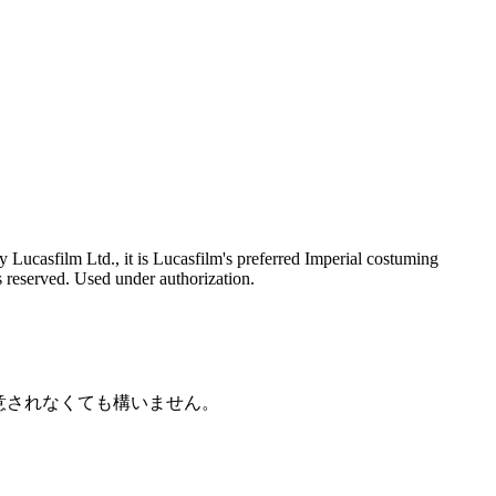
Lucasfilm Ltd., it is Lucasfilm's preferred Imperial costuming
ts reserved. Used under authorization.
意されなくても構いません。