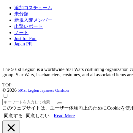
イ
追加コスチューム
ブ
未分類
新規入隊メンバー
出撃レポート
ノート
Just for Fun
Japan PR
The 501st Legion is a worldwide Star Wars costuming organization com
group. Star Wars, its characters, costumes, and all associated items a
TOP
© 2026
501st Legion Japanese Garrison
検
索
このウェブサイトは、ユーザー体験向上のためにCookie
同意する
同意しない
Read More