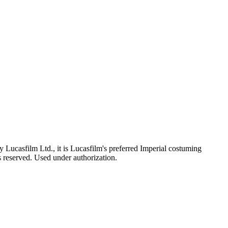
Lucasfilm Ltd., it is Lucasfilm's preferred Imperial costuming
ts reserved. Used under authorization.