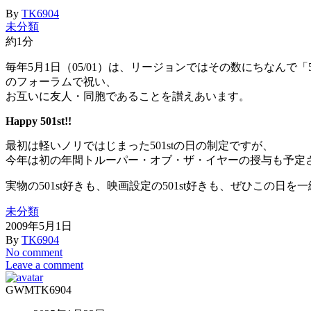
By
TK6904
未分類
約1分
毎年5月1日（05/01）は、リージョンではその数にちなん
のフォーラムで祝い、
お互いに友人・同胞であることを讃えあいます。
Happy 501st!!
最初は軽いノリではじまった501stの日の制定ですが、
今年は初の年間トルーパー・オブ・ザ・イヤーの授与も予定
実物の501st好きも、映画設定の501st好きも、ぜひこの日
未分類
2009年5月1日
By
TK6904
No comment
Leave a comment
GWM
TK6904