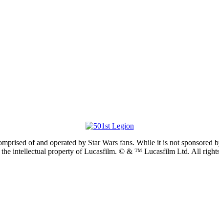
prised of and operated by Star Wars fans. While it is not sponsored by 
re the intellectual property of Lucasfilm. © & ™ Lucasfilm Ltd. All righ