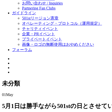
お問い合わせ / Inquiries
Partnering Fan Clubs
ガイドライン
501stリージョン憲章
オペレーティング・プロトコル（運用規定）
チャリティイベント
企業・PRイベント
プライベートイベント
画像・ロゴの無断使用はおやめください
フォーラム
未分類
01
May
5月1日は勝手ながら501stの日とさせ