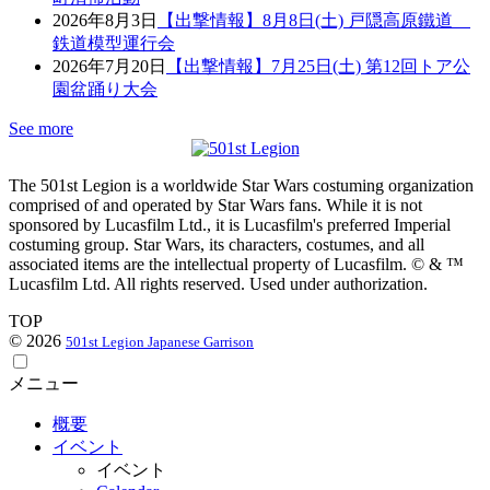
2026年8月3日
【出撃情報】8月8日(土) 戸隠高原鐵道
鉄道模型運行会
2026年7月20日
【出撃情報】7月25日(土) 第12回トア公
園盆踊り大会
See more
The 501st Legion is a worldwide Star Wars costuming organization
comprised of and operated by Star Wars fans. While it is not
sponsored by Lucasfilm Ltd., it is Lucasfilm's preferred Imperial
costuming group. Star Wars, its characters, costumes, and all
associated items are the intellectual property of Lucasfilm. © & ™
Lucasfilm Ltd. All rights reserved. Used under authorization.
TOP
© 2026
501st Legion Japanese Garrison
メニュー
概要
イベント
イベント