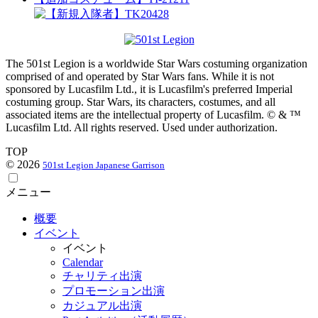
The 501st Legion is a worldwide Star Wars costuming organization
comprised of and operated by Star Wars fans. While it is not
sponsored by Lucasfilm Ltd., it is Lucasfilm's preferred Imperial
costuming group. Star Wars, its characters, costumes, and all
associated items are the intellectual property of Lucasfilm. © & ™
Lucasfilm Ltd. All rights reserved. Used under authorization.
TOP
© 2026
501st Legion Japanese Garrison
メニュー
概要
イベント
イベント
Calendar
チャリティ出演
プロモーション出演
カジュアル出演