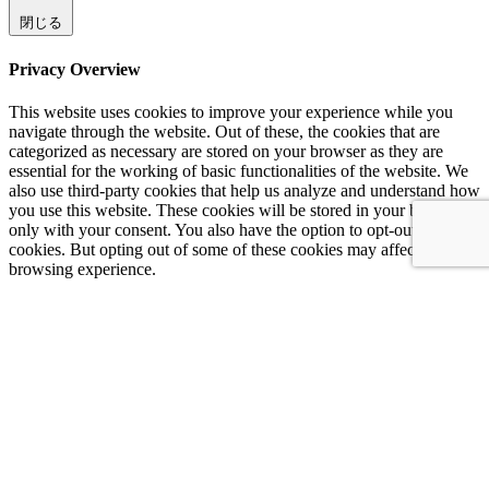
閉じる
Privacy Overview
This website uses cookies to improve your experience while you
navigate through the website. Out of these, the cookies that are
categorized as necessary are stored on your browser as they are
essential for the working of basic functionalities of the website. We
also use third-party cookies that help us analyze and understand how
you use this website. These cookies will be stored in your browser
only with your consent. You also have the option to opt-out of these
cookies. But opting out of some of these cookies may affect your
browsing experience.
Necessary
Necessary
常に有効
Necessary cookies are absolutely essential for the website to
function properly. This category only includes cookies that ensures
basic functionalities and security features of the website. These
cookies do not store any personal information.
Non-necessary
Non-necessary
Any cookies that may not be particularly necessary for the website