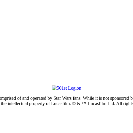
prised of and operated by Star Wars fans. While it is not sponsored by 
re the intellectual property of Lucasfilm. © & ™ Lucasfilm Ltd. All righ