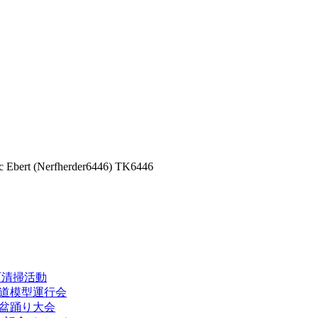
(Nerfherder6446) TK6446
伎町清掃活動
鉄道模型運行会
園盆踊り大会