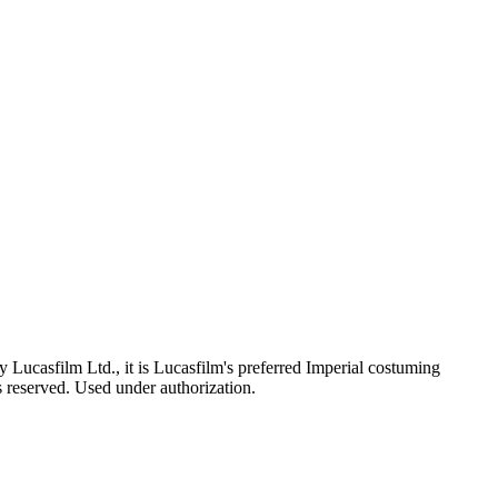
Lucasfilm Ltd., it is Lucasfilm's preferred Imperial costuming
ts reserved. Used under authorization.