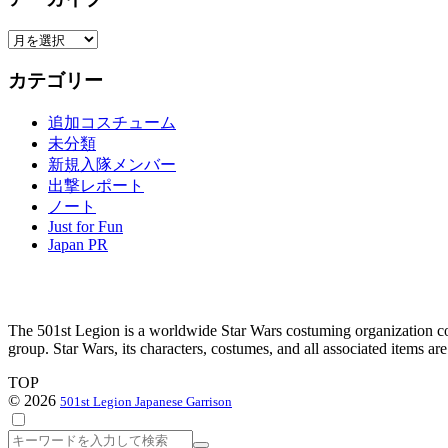
ア
ー
カテゴリー
カ
イ
追加コスチューム
ブ
未分類
新規入隊メンバー
出撃レポート
ノート
Just for Fun
Japan PR
The 501st Legion is a worldwide Star Wars costuming organization com
group. Star Wars, its characters, costumes, and all associated items a
TOP
© 2026
501st Legion Japanese Garrison
検