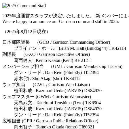
2025年度運営スタッフが決定いたしました。 新メンバーによ
We are happy to announce our Garrison command staff in 2025.
（2025年8月12日現在）
日本部隊隊長 （GCO / Garrison Commanding Officer)
ブライアン・ホール : Brian M. Hall (Bulldog44) TK42114
副隊長 （GXO / Garrison Executive Officer)
葛西健人 : Kento Kassai (Kent) BH21211
メンバーシップ担当 （GML / Garrison Membership Liaison)
ダン・リード : Dan Reid (P4ntb0y) TI52394
赤木 翔 : Sho Akagi (sho) TK84112
ウェブ担当 （GWL / Garrison Web Liaison)
植田和成 : Kazunari Ueda (JARVIS) DS84920
ウェブマスター (GWM / Garrison Webmaster)
天島武文 : Takefumi Tenshima (Two) TK6904
植田和成 : Kazunari Ueda (JARVIS) DS84920
ダン・リード : Dan Reid (P4ntb0y) TI52394
広報担当 (GPR / Garrison Public Relations Officer)
岡田智子 : Tomoko Okada (tomo) TI60321