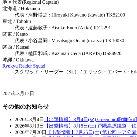
地区代表(Regional Captain)
北海道 / Hokkaido
代表 / 河野博之 : Hiroyuki Kawano (kawato) TK52100
東北 / Tohoku
代表 / 遠藤敦子 : Atsuko Endo (Akko) ID12291
関東 / Kanto
代表 / 小谷昌嗣 : Masatsugu Odani (m-a-s-a) TK10030
関西 / Kansai
代表 / 植田和成 : Kazunari Ueda (JARVIS) DS84920
沖縄 / Okinawa
Ryukyu Raider Squad
スクワッド・リーダー（SL） / エリック・エバート : Eric Ebert 
2025年3月17日
その他のお知らせ
2026年8月4日
【出撃情報】8月4日(火) Green bird歌舞
2026年8月3日
【出撃情報】8月8日(土) 戸隠高原鐵道 
2026年7月20日
【出撃情報】7月25日(土) 第12回トア公