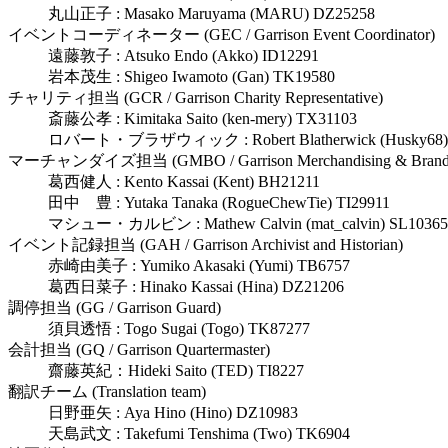
丸山正子 : Masako Maruyama (MARU) DZ25258
イベントコーディネーター (GEC / Garrison Event Coordinator)
遠藤敦子 : Atsuko Endo (Akko) ID12291
岩本茂生 : Shigeo Iwamoto (Gan) TK19580
チャリティ担当 (GCR / Garrison Charity Representative)
斎藤公孝 : Kimitaka Saito (ken-mery) TX31103
ロバート・ブラザウィック : Robert Blatherwick (Husky68)
マーチャンダイズ担当 (GMBO / Garrison Merchandising & Branding
葛西健人 : Kento Kassai (Kent) BH21211
田中 豊 : Yutaka Tanaka (RogueChewTie) TI29911
マシュー・カルビン : Mathew Calvin (mat_calvin) SL10365
イベント記録担当 (GAH / Garrison Archivist and Historian)
赤崎由美子 : Yumiko Akasaki (Yumi) TB6757
葛西日菜子 : Hinako Kassai (Hina) DZ21206
調停担当 (GG / Garrison Guard)
須貝透悟 : Togo Sugai (Togo) TK87277
会計担当 (GQ / Garrison Quartermaster)
齋藤英紀：Hideki Saito (TED) TI8227
翻訳チーム (Translation team)
日野亜矢 : Aya Hino (Hino) DZ10983
天島武文 : Takefumi Tenshima (Two) TK6904