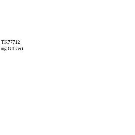
 TK77712
 Officer)