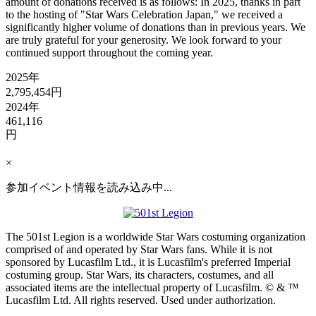
amount of donations received is as follows: In 2025, thanks in part
to the hosting of "Star Wars Celebration Japan," we received a
significantly higher volume of donations than in previous years. We
are truly grateful for your generosity. We look forward to your
continued support throughout the coming year.
2025年
2,795,454円
2024年
461,116
円
×
参加イベント情報を読み込み中...
The 501st Legion is a worldwide Star Wars costuming organization
comprised of and operated by Star Wars fans. While it is not
sponsored by Lucasfilm Ltd., it is Lucasfilm's preferred Imperial
costuming group. Star Wars, its characters, costumes, and all
associated items are the intellectual property of Lucasfilm. © & ™
Lucasfilm Ltd. All rights reserved. Used under authorization.