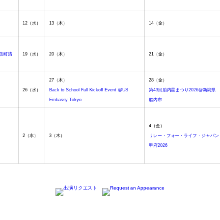
12
（水）
13
（木）
14
（金）
歌舞伎町清
19
（水）
20
（木）
21
（金）
27
（木）
28
（金）
26
（水）
Back to School Fall Kickoff Event @US
第43回胎内星まつり2026@新潟県
Embassy Tokyo
胎内市
4
（金）
2
（水）
3
（木）
リレー・フォー・ライフ・ジャパン
甲府2026