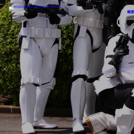
概
Japan Chapter of the 501st Legion