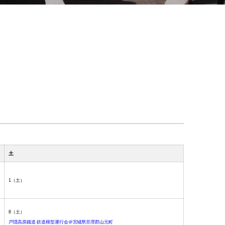
土
1
（土）
8
（土）
戸隠高原鐡道 鉄道模型運行会＠宮城県亘理郡山元町