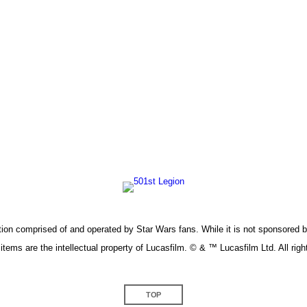
on comprised of and operated by Star Wars fans. While it is not sponsored by 
items are the intellectual property of Lucasfilm. © & ™ Lucasfilm Ltd. All rig
TOP