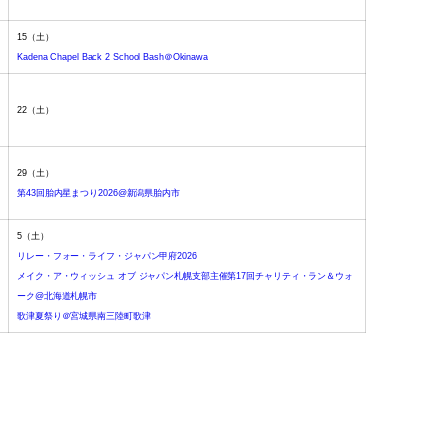
15
（土）
Kadena Chapel Back 2 School Bash＠Okinawa
22
（土）
29
（土）
第43回胎内星まつり2026@新潟県胎内市
5
（土）
リレー・フォー・ライフ・ジャパン甲府2026
メイク・ア・ウィッシュ オブ ジャパン札幌支部主催第17回チャリティ・ラン＆ウォ
ーク@北海道札幌市
歌津夏祭り＠宮城県南三陸町歌津