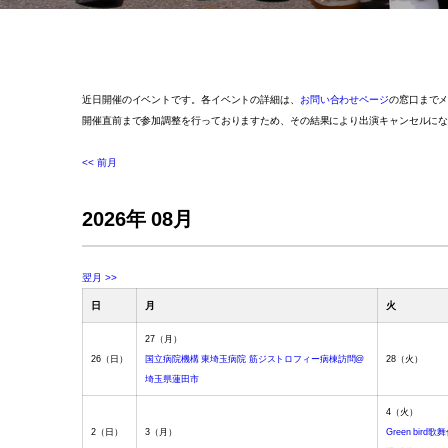
近日開催のイベントです。各イベントの詳細は、
お問い合わせページ
の窓口まで
開催直前まで参加調整を行っておりますため、その結果により出演キャンセルに
<< 前月
2026年 08月
翌月 >>
日
月
火
27
（月）
26
（日）
国立病院機構 東埼玉病院 筋ジストロフィー病棟訪問@
28
（火）
埼玉県蓮田市
4
（火）
2
（日）
3
（月）
Green bird