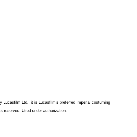
Lucasfilm Ltd., it is Lucasfilm's preferred Imperial costuming
hts reserved. Used under authorization.