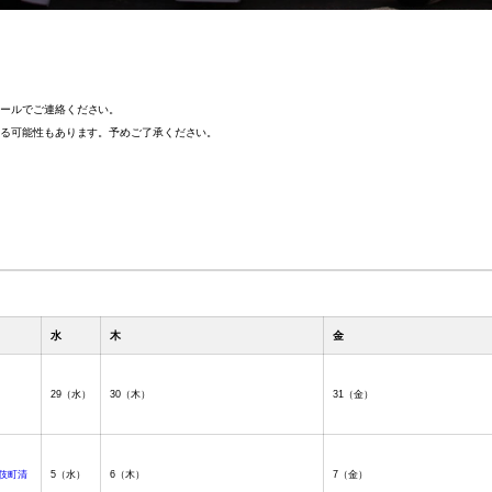
メールでご連絡ください。
なる可能性もあります。予めご了承ください。
水
木
金
29
（水）
30
（木）
31
（金）
歌舞伎町清
5
（水）
6
（木）
7
（金）