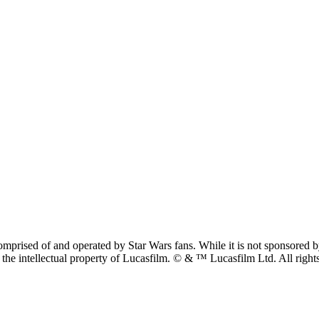
prised of and operated by Star Wars fans. While it is not sponsored by 
re the intellectual property of Lucasfilm. © & ™ Lucasfilm Ltd. All righ