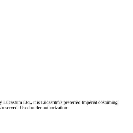
Lucasfilm Ltd., it is Lucasfilm's preferred Imperial costuming
ts reserved. Used under authorization.