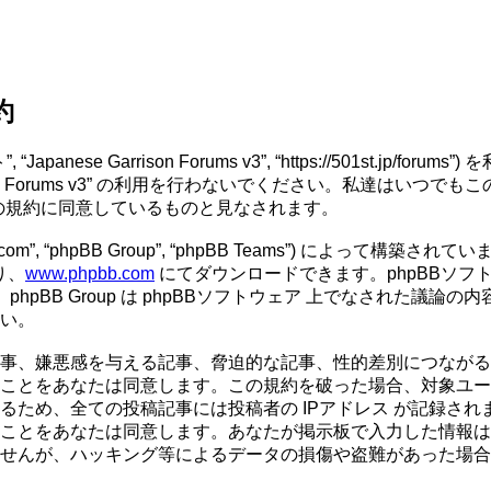
約
“当サイト”, “Japanese Garrison Forums v3”, “https://
son Forums v3” の利用を行わないでください。私達はいつで
にこれらの規約に同意しているものと見なされます。
om”, “phpBB Group”, “phpBB Teams”) によって構築され
り、
www.phpbb.com
にてダウンロードできます。phpBBソフ
、phpBB Group は phpBBソフトウェア 上でなされた議
い。
を与える記事、脅迫的な記事、性的差別につながる記事、 “Japane
ことをあなたは同意します。この規約を破った場合、対象ユー
の投稿記事には投稿者の IPアドレス が記録されます。 “Japan
ことをあなたは同意します。あなたが掲示板で入力した情報は
キング等によるデータの損傷や盗難があった場合、 “Japanese G