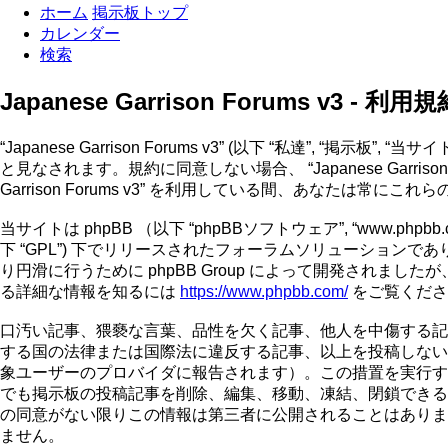
ホーム
掲示板トップ
カレンダー
検索
Japanese Garrison Forums v3 - 利用規
“Japanese Garrison Forums v3” (以下 “私達”, “掲示板”, 
と見なされます。規約に同意しない場合、 “Japanese Garri
Garrison Forums v3” を利用している間、あなたは常
当サイトは phpBB （以下 “phpBBソフトウェア”, “www.phpbb.c
下 “GPL”) 下でリリースされたフォーラムソリューションであ
り円滑に行うために phpBB Group によって開発されましたが
る詳細な情報を知るには
https://www.phpbb.com/
をご覧くださ
口汚い記事、猥褻な言葉、品性を欠く記事、他人を中傷する記事、嫌悪感
する国の法律または国際法に違反する記事、以上を投稿しない
象ユーザーのプロバイダに報告されます）。この措置を実行するため、全て
でも掲示板の投稿記事を削除、編集、移動、凍結、閉鎖できる
の同意がない限りこの情報は第三者に公開されることはありませんが、ハッ
ません。