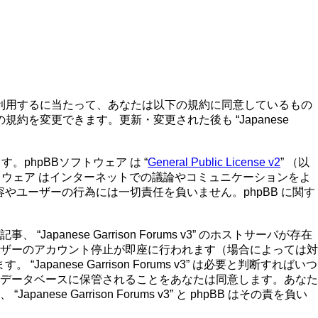
501st.jp/forums”) を利用するに当たって、あなたは以下の規約に同意しているもの
もこの規約を変更できます。更新・変更された後も “Japanese
ています。phpBBソフトウェア は “
General Public License v2
” （以
トウェア はインターネットでの議論やコミュニケーションをよ
論の内容やユーザーの行為には一切責任を負いません。phpBB に関す
se Garrison Forums v3” のホストサーバが存在
ザーのアカウント停止が即座に行われます（場合によっては対
ese Garrison Forums v3” は必要と判断すればいつ
データベースに保管されることをあなたは同意します。あなた
arrison Forums v3” と phpBB はその責を負い