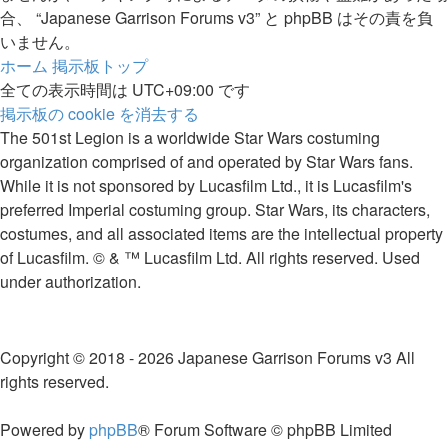
合、 “Japanese Garrison Forums v3” と phpBB はその責を負
いません。
ホーム
掲示板トップ
全ての表示時間は
UTC+09:00
です
掲示板の cookie を消去する
The 501st Legion is a worldwide Star Wars costuming
organization comprised of and operated by Star Wars fans.
While it is not sponsored by Lucasfilm Ltd., it is Lucasfilm's
preferred Imperial costuming group. Star Wars, its characters,
costumes, and all associated items are the intellectual property
of Lucasfilm. © & ™ Lucasfilm Ltd. All rights reserved. Used
under authorization.
Copyright © 2018 - 2026 Japanese Garrison Forums v3 All
rights reserved.
Powered by
phpBB
® Forum Software © phpBB Limited