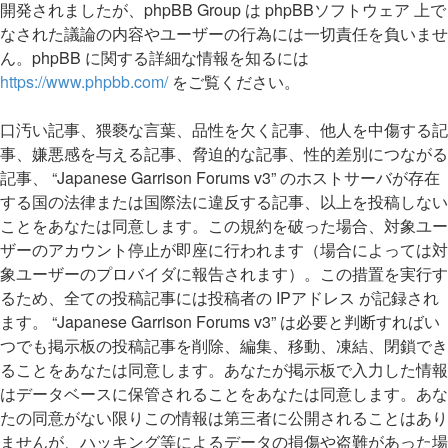
開発されましたが、phpBB Group は phpBBソフトウェア 上で
なされた議論の内容やユーザーの行為には一切責任を負いませ
ん。phpBB に関する詳細な情報を知るには
https://www.phpbb.com/
をご覧ください。
口汚い記事、猥褻な言葉、品性を欠く記事、他人を中傷する記
事、嫌悪感を与える記事、脅迫的な記事、性的差別につながる
記事、 “Japanese Garrison Forums v3” のホストサーバが存在
する国の法律または国際法に違反する記事、以上を投稿しない
ことをあなたは同意します。この規約を破った場合、対象ユー
ザーのアカウント停止が即座に行われます（場合によっては対
象ユーザーのプロバイダに報告されます）。この措置を実行す
るため、全ての投稿記事には投稿者の IPアドレス が記録され
ます。 “Japanese Garrison Forums v3” は必要と判断すればい
つでも掲示板の投稿記事を削除、編集、移動、凍結、閉鎖でき
ることをあなたは同意します。あなたが掲示板で入力した情報
はデータベースに保管されることをあなたは同意します。あな
たの同意がない限りこの情報は第三者に公開されることはあり
ませんが、ハッキング等によるデータの損傷や盗難があった場