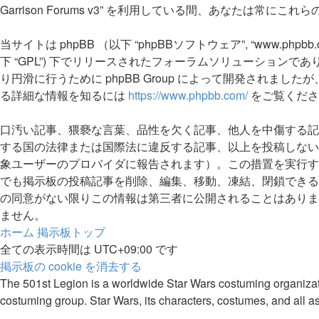
Garrison Forums v3” を利用している間、あなたは常
当サイトは phpBB （以下 “phpBBソフトウェア”, “www.phpbb.c
下 “GPL”) 下でリリースされたフォーラムソリューションであ
り円滑に行うために phpBB Group によって開発されましたが
る詳細な情報を知るには
https://www.phpbb.com/
をご覧くださ
口汚い記事、猥褻な言葉、品性を欠く記事、他人を中傷する記事、嫌悪感
する国の法律または国際法に違反する記事、以上を投稿しない
象ユーザーのプロバイダに報告されます）。この措置を実行するため、全て
でも掲示板の投稿記事を削除、編集、移動、凍結、閉鎖できる
の同意がない限りこの情報は第三者に公開されることはありませんが、ハッ
ません。
ホーム
掲示板トップ
全ての表示時間は
UTC+09:00
です
掲示板の cookie を消去する
The 501st Legion is a worldwide Star Wars costuming organizatio
costuming group. Star Wars, its characters, costumes, and all as