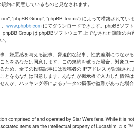
にこれらの規約に同意しているものと見なされます。
om”, “phpBB Group”, “phpBB Teams”) によって構築され
り、
www.phpbb.com
にてダウンロードできます。phpBBソフ
、phpBB Group は phpBBソフトウェア 上でなされた議
い。
を与える記事、脅迫的な記事、性的差別につながる記事、 “Japane
ことをあなたは同意します。この規約を破った場合、対象ユー
の投稿記事には投稿者の IPアドレス が記録されます。 “Japan
ことをあなたは同意します。あなたが掲示板で入力した情報は
キング等によるデータの損傷や盗難があった場合、 “Japanese G
n comprised of and operated by Star Wars fans. While it is not s
sociated items are the intellectual property of Lucasfilm. © & ™ 