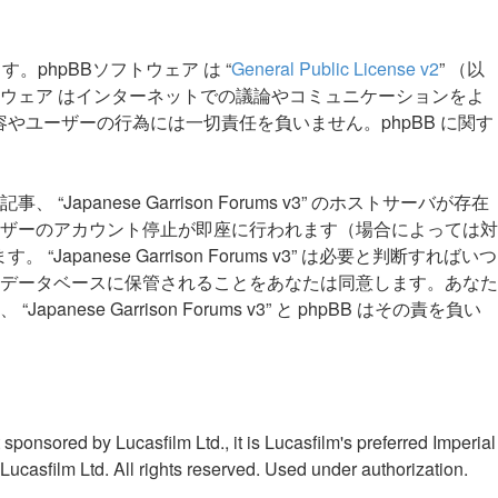
ています。phpBBソフトウェア は “
General Public License v2
” （以
トウェア はインターネットでの議論やコミュニケーションをよ
論の内容やユーザーの行為には一切責任を負いません。phpBB に関す
se Garrison Forums v3” のホストサーバが存在
ザーのアカウント停止が即座に行われます（場合によっては対
ese Garrison Forums v3” は必要と判断すればいつ
データベースに保管されることをあなたは同意します。あなた
arrison Forums v3” と phpBB はその責を負い
ponsored by Lucasfilm Ltd., it is Lucasfilm's preferred Imperial
Lucasfilm Ltd. All rights reserved. Used under authorization.