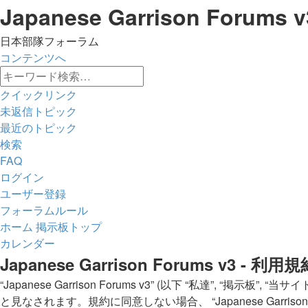
Japanese Garrison Forums v
日本部隊フォーラム
コンテンツへ
詳
検
細
クイックリンク
索
検
未返信トピック
索
最近のトピック
検索
FAQ
ログイン
ユーザー登録
フォーラムルール
ホーム
掲示板トップ
カレンダー
検
Japanese Garrison Forums v3 - 利用規
索
“Japanese Garrison Forums v3” (以下 “私達”, “掲示板”, 
と見なされます。規約に同意しない場合、 “Japanese Garri