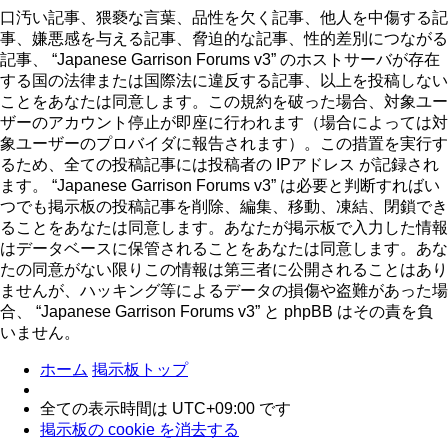
口汚い記事、猥褻な言葉、品性を欠く記事、他人を中傷する記
事、嫌悪感を与える記事、脅迫的な記事、性的差別につながる
記事、 “Japanese Garrison Forums v3” のホストサーバが存在
する国の法律または国際法に違反する記事、以上を投稿しない
ことをあなたは同意します。この規約を破った場合、対象ユー
ザーのアカウント停止が即座に行われます（場合によっては対
象ユーザーのプロバイダに報告されます）。この措置を実行す
るため、全ての投稿記事には投稿者の IPアドレス が記録され
ます。 “Japanese Garrison Forums v3” は必要と判断すればい
つでも掲示板の投稿記事を削除、編集、移動、凍結、閉鎖でき
ることをあなたは同意します。あなたが掲示板で入力した情報
はデータベースに保管されることをあなたは同意します。あな
たの同意がない限りこの情報は第三者に公開されることはあり
ませんが、ハッキング等によるデータの損傷や盗難があった場
合、 “Japanese Garrison Forums v3” と phpBB はその責を負
いません。
ホーム
掲示板トップ
全ての表示時間は
UTC+09:00
です
掲示板の cookie を消去する