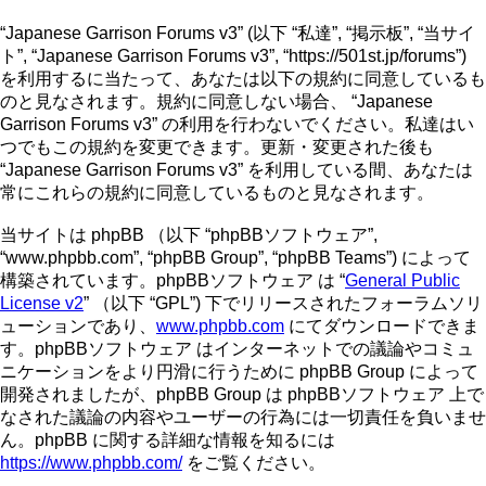
“Japanese Garrison Forums v3” (以下 “私達”, “掲示板”, “当サイ
ト”, “Japanese Garrison Forums v3”, “https://501st.jp/forums”)
を利用するに当たって、あなたは以下の規約に同意しているも
のと見なされます。規約に同意しない場合、 “Japanese
Garrison Forums v3” の利用を行わないでください。私達はい
つでもこの規約を変更できます。更新・変更された後も
“Japanese Garrison Forums v3” を利用している間、あなたは
常にこれらの規約に同意しているものと見なされます。
当サイトは phpBB （以下 “phpBBソフトウェア”,
“www.phpbb.com”, “phpBB Group”, “phpBB Teams”) によって
構築されています。phpBBソフトウェア は “
General Public
License v2
” （以下 “GPL”) 下でリリースされたフォーラムソリ
ューションであり、
www.phpbb.com
にてダウンロードできま
す。phpBBソフトウェア はインターネットでの議論やコミュ
ニケーションをより円滑に行うために phpBB Group によって
開発されましたが、phpBB Group は phpBBソフトウェア 上で
なされた議論の内容やユーザーの行為には一切責任を負いませ
ん。phpBB に関する詳細な情報を知るには
https://www.phpbb.com/
をご覧ください。