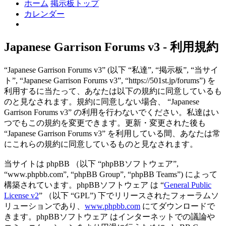
ホーム
掲示板トップ
カレンダー
検
索
Japanese Garrison Forums v3 - 利用規約
“Japanese Garrison Forums v3” (以下 “私達”, “掲示板”, “当サイ
ト”, “Japanese Garrison Forums v3”, “https://501st.jp/forums”) を
利用するに当たって、あなたは以下の規約に同意しているも
のと見なされます。規約に同意しない場合、 “Japanese
Garrison Forums v3” の利用を行わないでください。私達はい
つでもこの規約を変更できます。更新・変更された後も
“Japanese Garrison Forums v3” を利用している間、あなたは常
にこれらの規約に同意しているものと見なされます。
当サイトは phpBB （以下 “phpBBソフトウェア”,
“www.phpbb.com”, “phpBB Group”, “phpBB Teams”) によって
構築されています。phpBBソフトウェア は “
General Public
License v2
” （以下 “GPL”) 下でリリースされたフォーラムソ
リューションであり、
www.phpbb.com
にてダウンロードで
きます。phpBBソフトウェア はインターネットでの議論や