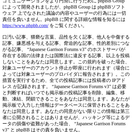
コミュニケーションをより円滑に行うために phpBB Group
によって開発されましたが、phpBB Group は phpBBソフト
ウェア 上でなされた議論の内容やユーザーの行為には一切
責任を負いません。phpBB に関する詳細な情報を知るには
https://www.phpbb.com/
をご覧ください。
口汚い記事、猥褻な言葉、品性を欠く記事、他人を中傷する
記事、嫌悪感を与える記事、脅迫的な記事、性的差別につな
がる記事、 “Japanese Garrison Forums v3” のホストサーバが
存在する国の法律または国際法に違反する記事、以上を投稿
しないことをあなたは同意します。この規約を破った場合、
対象ユーザーのアカウント停止が即座に行われます（場合に
よっては対象ユーザーのプロバイダに報告されます）。この
措置を実行するため、全ての投稿記事には投稿者の IPアド
レス が記録されます。 “Japanese Garrison Forums v3” は必要
と判断すればいつでも掲示板の投稿記事を削除、編集、移
動、凍結、閉鎖できることをあなたは同意します。あなたが
掲示板で入力した情報はデータベースに保管されることをあ
なたは同意します。あなたの同意がない限りこの情報は第三
者に公開されることはありませんが、ハッキング等によるデ
ータの損傷や盗難があった場合、 “Japanese Garrison Forums
v3” と phpBB はその責を負いません。