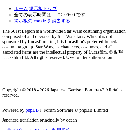
ホーム
掲示板トップ
全ての表示時間は
UTC+09:00
です
掲示板の cookie を消去する
The 501st Legion is a worldwide Star Wars costuming organization
comprised of and operated by Star Wars fans. While it is not
sponsored by Lucasfilm Ltd., it is Lucasfilm's preferred Imperial
costuming group. Star Wars, its characters, costumes, and all
associated items are the intellectual property of Lucasfilm. © & ™
Lucasfilm Ltd. All rights reserved. Used under authorization.
Copyright © 2018 - 2026 Japanese Garrison Forums v3 All rights
reserved.
Powered by
phpBB
® Forum Software © phpBB Limited
Japanese translation principally by ocean