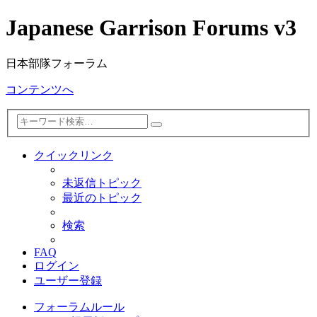
Japanese Garrison Forums v3
日本部隊フォーラム
コンテンツへ
詳
検
細
索
検
クイックリンク
索
未返信トピック
最近のトピック
検索
FAQ
ログイン
ユーザー登録
フォーラムルール