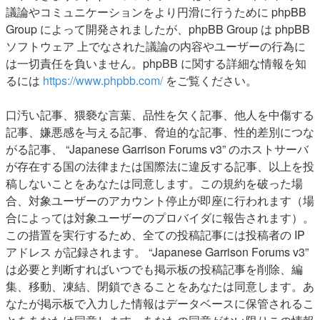
議論やコミュニケーションをより円滑に行うために phpBB
Group によって開発されましたが、phpBB Group は phpBB
ソフトウェア 上でなされた議論の内容やユーザーの行為に
は一切責任を負いません。phpBB に関する詳細な情報を知
るには
https://www.phpbb.com/
をご覧ください。
口汚い記事、猥褻な言葉、品性を欠く記事、他人を中傷する
記事、嫌悪感を与える記事、脅迫的な記事、性的差別につな
がる記事、 “Japanese Garrison Forums v3” のホストサーバ
が存在する国の法律または国際法に違反する記事、以上を投
稿しないことをあなたは同意します。この規約を破った場
合、対象ユーザーのアカウント停止が即座に行われます（場
合によっては対象ユーザーのプロバイダに報告されます）。
この措置を実行するため、全ての投稿記事には投稿者の IP
アドレス が記録されます。 “Japanese Garrison Forums v3”
は必要と判断すればいつでも掲示板の投稿記事を削除、編
集、移動、凍結、閉鎖できることをあなたは同意します。あ
なたが掲示板で入力した情報はデータベースに保管されるこ