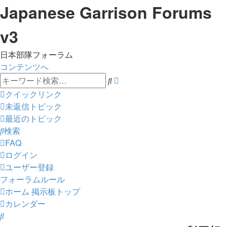
Japanese Garrison Forums
v3
日本部隊フォーラム
コンテンツへ
詳
検
細
索
クイックリンク
検
未返信トピック
索
最近のトピック
検索
FAQ
ログイン
ユーザー登録
フォーラムルール
ホーム
掲示板トップ
カレンダー
検