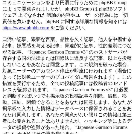
コミュニケーションをより円滑に行うために phpBB Group
によって開発されましたが、phpBB Group は phpBBソフト
ウェア 上でなされた議論の内容やユーザーの行為には一切
責任を負いません。phpBB に関する詳細な情報を知るには
https://www.phpbb.com/
をご覧ください。
口汚い記事、猥褻な言葉、品性を欠く記事、他人を中傷する
記事、嫌悪感を与える記事、脅迫的な記事、性的差別につな
がる記事、 “Japanese Garrison Forums v3” のホストサーバが
存在する国の法律または国際法に違反する記事、以上を投稿
しないことをあなたは同意します。この規約を破った場合、
対象ユーザーのアカウント停止が即座に行われます（場合に
よっては対象ユーザーのプロバイダに報告されます）。この
措置を実行するため、全ての投稿記事には投稿者の IPアド
レス が記録されます。 “Japanese Garrison Forums v3” は必要
と判断すればいつでも掲示板の投稿記事を削除、編集、移
動、凍結、閉鎖できることをあなたは同意します。あなたが
掲示板で入力した情報はデータベースに保管されることをあ
なたは同意します。あなたの同意がない限りこの情報は第三
者に公開されることはありませんが、ハッキング等によるデ
ータの損傷や盗難があった場合、 “Japanese Garrison Forums
v3” と phpBB はその責を負いません。