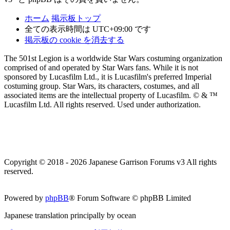
ホーム
掲示板トップ
全ての表示時間は
UTC+09:00
です
掲示板の cookie を消去する
The 501st Legion is a worldwide Star Wars costuming organization
comprised of and operated by Star Wars fans. While it is not
sponsored by Lucasfilm Ltd., it is Lucasfilm's preferred Imperial
costuming group. Star Wars, its characters, costumes, and all
associated items are the intellectual property of Lucasfilm. © & ™
Lucasfilm Ltd. All rights reserved. Used under authorization.
Copyright © 2018 - 2026 Japanese Garrison Forums v3 All rights
reserved.
Powered by
phpBB
® Forum Software © phpBB Limited
Japanese translation principally by ocean