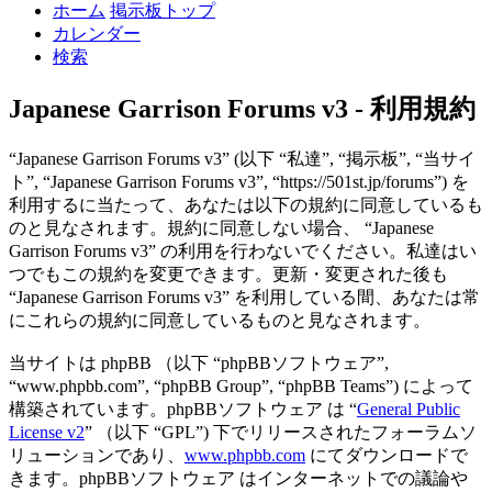
ホーム
掲示板トップ
カレンダー
検索
Japanese Garrison Forums v3 - 利用規約
“Japanese Garrison Forums v3” (以下 “私達”, “掲示板”, “当サイ
ト”, “Japanese Garrison Forums v3”, “https://501st.jp/forums”) を
利用するに当たって、あなたは以下の規約に同意しているも
のと見なされます。規約に同意しない場合、 “Japanese
Garrison Forums v3” の利用を行わないでください。私達はい
つでもこの規約を変更できます。更新・変更された後も
“Japanese Garrison Forums v3” を利用している間、あなたは常
にこれらの規約に同意しているものと見なされます。
当サイトは phpBB （以下 “phpBBソフトウェア”,
“www.phpbb.com”, “phpBB Group”, “phpBB Teams”) によって
構築されています。phpBBソフトウェア は “
General Public
License v2
” （以下 “GPL”) 下でリリースされたフォーラムソ
リューションであり、
www.phpbb.com
にてダウンロードで
きます。phpBBソフトウェア はインターネットでの議論や