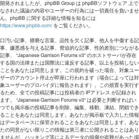
開発されましたが、phpBB Group は phpBBソフトウェア 上で
なされた議論の内容やユーザーの行為には一切責任を負いませ
ん。phpBB に関する詳細な情報を知るには
https://www.phpbb.com/
をご覧ください。
口汚い記事、猥褻な言葉、品性を欠く記事、他人を中傷する記
事、嫌悪感を与える記事、脅迫的な記事、性的差別につながる
記事、 “Japanese Garrison Forums v3” のホストサーバが存在
する国の法律または国際法に違反する記事、以上を投稿しない
ことをあなたは同意します。この規約を破った場合、対象ユー
ザーのアカウント停止が即座に行われます（場合によっては対
象ユーザーのプロバイダに報告されます）。この措置を実行す
るため、全ての投稿記事には投稿者の IPアドレス が記録され
ます。 “Japanese Garrison Forums v3” は必要と判断すればい
つでも掲示板の投稿記事を削除、編集、移動、凍結、閉鎖でき
ることをあなたは同意します。あなたが掲示板で入力した情報
はデータベースに保管されることをあなたは同意します。あな
たの同意がない限りこの情報は第三者に公開されることはあり
ませんが、ハッキング等によるデータの損傷や盗難があった場