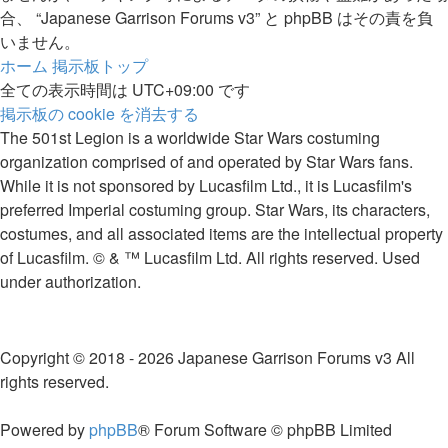
合、 “Japanese Garrison Forums v3” と phpBB はその責を負
いません。
ホーム
掲示板トップ
全ての表示時間は
UTC+09:00
です
掲示板の cookie を消去する
The 501st Legion is a worldwide Star Wars costuming
organization comprised of and operated by Star Wars fans.
While it is not sponsored by Lucasfilm Ltd., it is Lucasfilm's
preferred Imperial costuming group. Star Wars, its characters,
costumes, and all associated items are the intellectual property
of Lucasfilm. © & ™ Lucasfilm Ltd. All rights reserved. Used
under authorization.
Copyright © 2018 - 2026 Japanese Garrison Forums v3 All
rights reserved.
Powered by
phpBB
® Forum Software © phpBB Limited