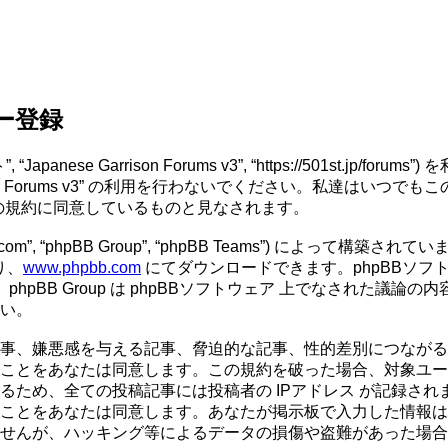
ーザー登録
“当サイト”, “Japanese Garrison Forums v3”, “https://
son Forums v3” の利用を行わないでください。私達はいつで
にこれらの規約に同意しているものと見なされます。
om”, “phpBB Group”, “phpBB Teams”) によって構築され
り、
www.phpbb.com
にてダウンロードできます。phpBBソフ
、phpBB Group は phpBBソフトウェア 上でなされた議
い。
を与える記事、脅迫的な記事、性的差別につながる記事、 “Japane
ことをあなたは同意します。この規約を破った場合、対象ユー
の投稿記事には投稿者の IPアドレス が記録されます。 “Japan
ことをあなたは同意します。あなたが掲示板で入力した情報は
キング等によるデータの損傷や盗難があった場合、 “Japanese G