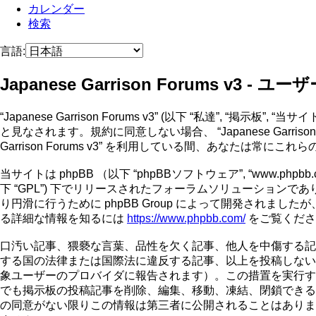
カレンダー
検索
言語:
Japanese Garrison Forums v3 - ユ
“Japanese Garrison Forums v3” (以下 “私達”, “掲示板”, 
と見なされます。規約に同意しない場合、 “Japanese Garri
Garrison Forums v3” を利用している間、あなたは常
当サイトは phpBB （以下 “phpBBソフトウェア”, “www.phpbb.c
下 “GPL”) 下でリリースされたフォーラムソリューションであ
り円滑に行うために phpBB Group によって開発されましたが
る詳細な情報を知るには
https://www.phpbb.com/
をご覧くださ
口汚い記事、猥褻な言葉、品性を欠く記事、他人を中傷する記事、嫌悪感
する国の法律または国際法に違反する記事、以上を投稿しない
象ユーザーのプロバイダに報告されます）。この措置を実行するため、全て
でも掲示板の投稿記事を削除、編集、移動、凍結、閉鎖できる
の同意がない限りこの情報は第三者に公開されることはありませんが、ハッ