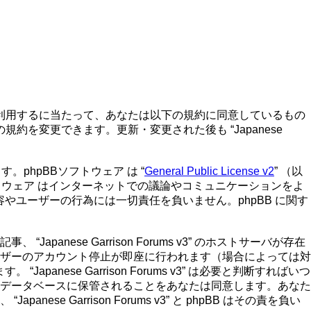
501st.jp/forums”) を利用するに当たって、あなたは以下の規約に同意しているもの
もこの規約を変更できます。更新・変更された後も “Japanese
ています。phpBBソフトウェア は “
General Public License v2
” （以
トウェア はインターネットでの議論やコミュニケーションをよ
論の内容やユーザーの行為には一切責任を負いません。phpBB に関す
se Garrison Forums v3” のホストサーバが存在
ザーのアカウント停止が即座に行われます（場合によっては対
ese Garrison Forums v3” は必要と判断すればいつ
データベースに保管されることをあなたは同意します。あなた
arrison Forums v3” と phpBB はその責を負い