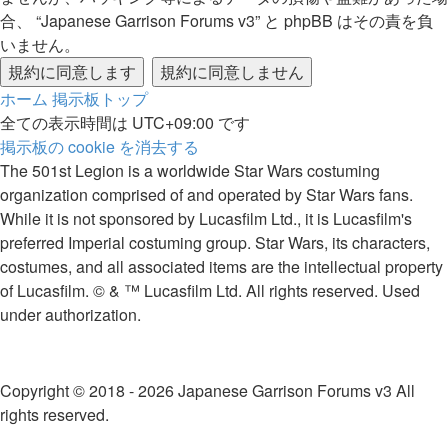
合、 “Japanese Garrison Forums v3” と phpBB はその責を負
いません。
ホーム
掲示板トップ
全ての表示時間は
UTC+09:00
です
掲示板の cookie を消去する
The 501st Legion is a worldwide Star Wars costuming
organization comprised of and operated by Star Wars fans.
While it is not sponsored by Lucasfilm Ltd., it is Lucasfilm's
preferred Imperial costuming group. Star Wars, its characters,
costumes, and all associated items are the intellectual property
of Lucasfilm. © & ™ Lucasfilm Ltd. All rights reserved. Used
under authorization.
Copyright © 2018 - 2026 Japanese Garrison Forums v3 All
rights reserved.