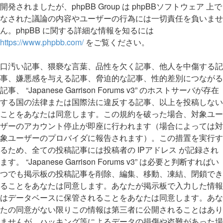
開発されましたが、phpBB Group は phpBBソフトウェア 上で
なされた議論の内容やユーザーの行為には一切責任を負いませ
ん。phpBB に関する詳細な情報を知るには
https://www.phpbb.com/
をご覧ください。
口汚い記事、猥褻な言葉、品性を欠く記事、他人を中傷する記
事、嫌悪感を与える記事、脅迫的な記事、性的差別につながる
記事、 “Japanese Garrison Forums v3” のホストサーバが存在
する国の法律または国際法に違反する記事、以上を投稿しない
ことをあなたは同意します。この規約を破った場合、対象ユー
ザーのアカウント停止が即座に行われます（場合によっては対
象ユーザーのプロバイダに報告されます）。この措置を実行す
るため、全ての投稿記事には投稿者の IPアドレス が記録され
ます。 “Japanese Garrison Forums v3” は必要と判断すればい
つでも掲示板の投稿記事を削除、編集、移動、凍結、閉鎖でき
ることをあなたは同意します。あなたが掲示板で入力した情報
はデータベースに保管されることをあなたは同意します。あな
たの同意がない限りこの情報は第三者に公開されることはあり
ませんが、ハッキング等によるデータの損傷や盗難があった場