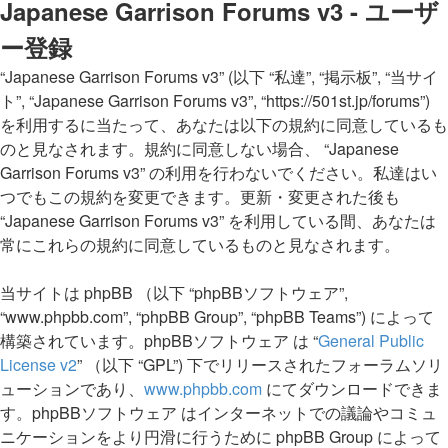
Japanese Garrison Forums v3 - ユーザ
ー登録
“Japanese Garrison Forums v3” (以下 “私達”, “掲示板”, “当サイ
ト”, “Japanese Garrison Forums v3”, “https://501st.jp/forums”)
を利用するに当たって、あなたは以下の規約に同意しているも
のと見なされます。規約に同意しない場合、 “Japanese
Garrison Forums v3” の利用を行わないでください。私達はい
つでもこの規約を変更できます。更新・変更された後も
“Japanese Garrison Forums v3” を利用している間、あなたは
常にこれらの規約に同意しているものと見なされます。
当サイトは phpBB （以下 “phpBBソフトウェア”,
“www.phpbb.com”, “phpBB Group”, “phpBB Teams”) によって
構築されています。phpBBソフトウェア は “
General Public
License v2
” （以下 “GPL”) 下でリリースされたフォーラムソリ
ューションであり、
www.phpbb.com
にてダウンロードできま
す。phpBBソフトウェア はインターネットでの議論やコミュ
ニケーションをより円滑に行うために phpBB Group によって