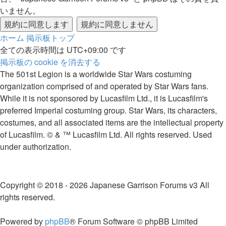
いません。
ホーム
掲示板トップ
全ての表示時間は
UTC+09:00
です
掲示板の cookie を消去する
The 501st Legion is a worldwide Star Wars costuming
organization comprised of and operated by Star Wars fans.
While it is not sponsored by Lucasfilm Ltd., it is Lucasfilm's
preferred Imperial costuming group. Star Wars, its characters,
costumes, and all associated items are the intellectual property
of Lucasfilm. © & ™ Lucasfilm Ltd. All rights reserved. Used
under authorization.
Copyright © 2018 - 2026 Japanese Garrison Forums v3 All
rights reserved.
Powered by
phpBB
® Forum Software © phpBB Limited