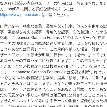
なされた議論の内容やユーザーの行為には一切責任を負いませ
ん。phpBB に関する詳細な情報を知るには
https://www.phpbb.com/
をご覧ください。
口汚い記事、猥褻な言葉、品性を欠く記事、他人を中傷する記
事、嫌悪感を与える記事、脅迫的な記事、性的差別につながる
記事、 “Japanese Garrison Forums v3” のホストサーバが存在
する国の法律または国際法に違反する記事、以上を投稿しない
ことをあなたは同意します。この規約を破った場合、対象ユー
ザーのアカウント停止が即座に行われます（場合によっては対
象ユーザーのプロバイダに報告されます）。この措置を実行す
るため、全ての投稿記事には投稿者の IPアドレス が記録され
ます。 “Japanese Garrison Forums v3” は必要と判断すればい
つでも掲示板の投稿記事を削除、編集、移動、凍結、閉鎖でき
ることをあなたは同意します。あなたが掲示板で入力した情報
はデータベースに保管されることをあなたは同意します。あな
たの同意がない限りこの情報は第三者に公開されることはあり
ませんが、ハッキング等によるデータの損傷や盗難があった場
合、 “Japanese Garrison Forums v3” と phpBB はその責を負