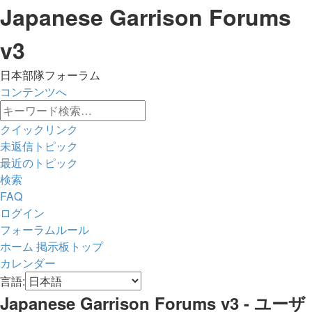
Japanese Garrison Forums
v3
日本部隊フォーラム
コンテンツへ
詳
検
細
クイックリンク
索
検
未返信トピック
索
最近のトピック
検索
FAQ
ログイン
フォーラムルール
ホーム
掲示板トップ
カレンダー
検
言語:
索
Japanese Garrison Forums v3 - ユーザ