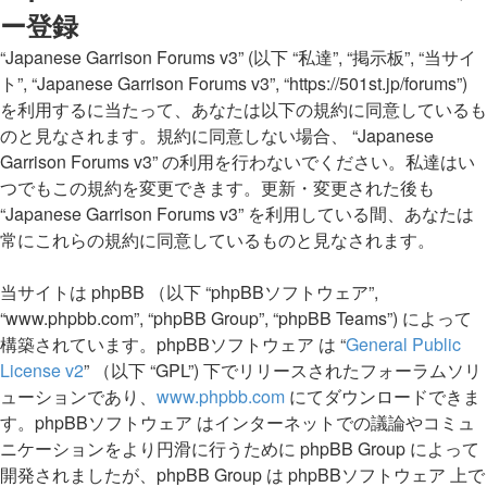
ー登録
“Japanese Garrison Forums v3” (以下 “私達”, “掲示板”, “当サイ
ト”, “Japanese Garrison Forums v3”, “https://501st.jp/forums”)
を利用するに当たって、あなたは以下の規約に同意しているも
のと見なされます。規約に同意しない場合、 “Japanese
Garrison Forums v3” の利用を行わないでください。私達はい
つでもこの規約を変更できます。更新・変更された後も
“Japanese Garrison Forums v3” を利用している間、あなたは
常にこれらの規約に同意しているものと見なされます。
当サイトは phpBB （以下 “phpBBソフトウェア”,
“www.phpbb.com”, “phpBB Group”, “phpBB Teams”) によって
構築されています。phpBBソフトウェア は “
General Public
License v2
” （以下 “GPL”) 下でリリースされたフォーラムソリ
ューションであり、
www.phpbb.com
にてダウンロードできま
す。phpBBソフトウェア はインターネットでの議論やコミュ
ニケーションをより円滑に行うために phpBB Group によって
開発されましたが、phpBB Group は phpBBソフトウェア 上で