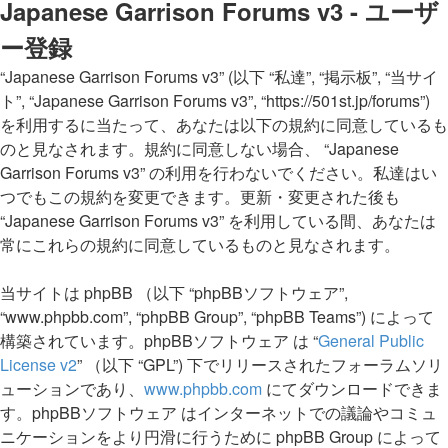
Japanese Garrison Forums v3 - ユーザ
ー登録
“Japanese Garrison Forums v3” (以下 “私達”, “掲示板”, “当サイ
ト”, “Japanese Garrison Forums v3”, “https://501st.jp/forums”)
を利用するに当たって、あなたは以下の規約に同意しているも
のと見なされます。規約に同意しない場合、 “Japanese
Garrison Forums v3” の利用を行わないでください。私達はい
つでもこの規約を変更できます。更新・変更された後も
“Japanese Garrison Forums v3” を利用している間、あなたは
常にこれらの規約に同意しているものと見なされます。
当サイトは phpBB （以下 “phpBBソフトウェア”,
“www.phpbb.com”, “phpBB Group”, “phpBB Teams”) によって
構築されています。phpBBソフトウェア は “
General Public
License v2
” （以下 “GPL”) 下でリリースされたフォーラムソリ
ューションであり、
www.phpbb.com
にてダウンロードできま
す。phpBBソフトウェア はインターネットでの議論やコミュ
ニケーションをより円滑に行うために phpBB Group によって