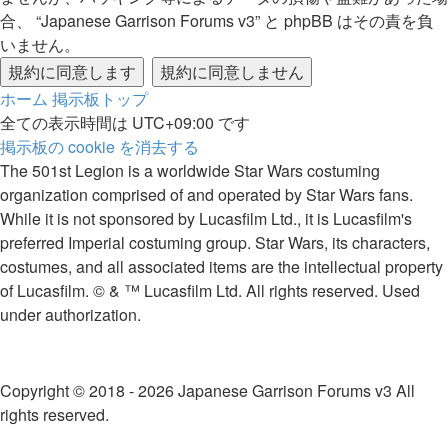
合、 “Japanese Garrison Forums v3” と phpBB はその責を負
いません。
ホーム
掲示板トップ
全ての表示時間は
UTC+09:00
です
掲示板の cookie を消去する
The 501st Legion is a worldwide Star Wars costuming
organization comprised of and operated by Star Wars fans.
While it is not sponsored by Lucasfilm Ltd., it is Lucasfilm's
preferred Imperial costuming group. Star Wars, its characters,
costumes, and all associated items are the intellectual property
of Lucasfilm. © & ™ Lucasfilm Ltd. All rights reserved. Used
under authorization.
Copyright © 2018 - 2026 Japanese Garrison Forums v3 All
rights reserved.