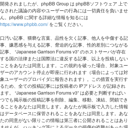
開発されましたが、phpBB Group は phpBBソフトウェア 上で
なされた議論の内容やユーザーの行為には一切責任を負いませ
ん。phpBB に関する詳細な情報を知るには
https://www.phpbb.com/
をご覧ください。
口汚い記事、猥褻な言葉、品性を欠く記事、他人を中傷する記
事、嫌悪感を与える記事、脅迫的な記事、性的差別につながる
記事、 “Japanese Garrison Forums v3” のホストサーバが存在
する国の法律または国際法に違反する記事、以上を投稿しない
ことをあなたは同意します。この規約を破った場合、対象ユー
ザーのアカウント停止が即座に行われます（場合によっては対
象ユーザーのプロバイダに報告されます）。この措置を実行す
るため、全ての投稿記事には投稿者の IPアドレス が記録され
ます。 “Japanese Garrison Forums v3” は必要と判断すればい
つでも掲示板の投稿記事を削除、編集、移動、凍結、閉鎖でき
ることをあなたは同意します。あなたが掲示板で入力した情報
はデータベースに保管されることをあなたは同意します。あな
たの同意がない限りこの情報は第三者に公開されることはあり
ませんが、ハッキング等によるデータの損傷や盗難があった場