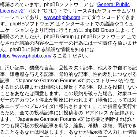
構築されています。phpBBソフトウェア は “
General Public
License v2
” （以下 “GPL”) 下でリリースされたフォーラムソリ
ューションであり、
www.phpbb.com
にてダウンロードできま
す。phpBBソフトウェア はインターネットでの議論やコミュ
ニケーションをより円滑に行うために phpBB Group によって
開発されましたが、phpBB Group は phpBBソフトウェア 上で
なされた議論の内容やユーザーの行為には一切責任を負いませ
ん。phpBB に関する詳細な情報を知るには
https://www.phpbb.com/
をご覧ください。
口汚い記事、猥褻な言葉、品性を欠く記事、他人を中傷する記
事、嫌悪感を与える記事、脅迫的な記事、性的差別につながる
記事、 “Japanese Garrison Forums v3” のホストサーバが存在
する国の法律または国際法に違反する記事、以上を投稿しない
ことをあなたは同意します。この規約を破った場合、対象ユー
ザーのアカウント停止が即座に行われます（場合によっては対
象ユーザーのプロバイダに報告されます）。この措置を実行す
るため、全ての投稿記事には投稿者の IPアドレス が記録され
ます。 “Japanese Garrison Forums v3” は必要と判断すればい
つでも掲示板の投稿記事を削除、編集、移動、凍結、閉鎖でき
ることをあなたは同意します。あなたが掲示板で入力した情報