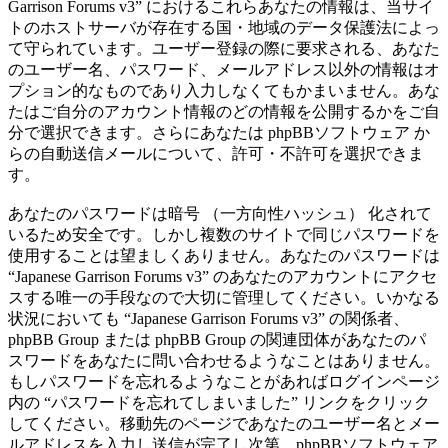
Garrison Forums v3” におけるこれらあなたの情報は、当サイ
トのホストサーバが存在する国・地域のデータ保護法によっ
て守られています。ユーザー登録の際に要求される、あなた
のユーザー名、パスワード、メールアドレス以外の情報はオ
プション的なものであり入力しなくてもかまいません。あな
たはご自分のアカウント情報のどの情報を公開するかをご自
分で選択できます。さらにあなたは phpBBソフトウェア か
らの自動送信メールについて、許可・不許可を選択できま
す。
あなたのパスワードは暗号 （一方向性ハッシュ） 化されて
いるため安全です。しかし複数のサイトで同じパスワードを
使用することは望ましくありません。あなたのパスワードは
“Japanese Garrison Forums v3” のあなたのアカウントにアクセ
スする唯一の手段なので大切に管理してください。いかなる
状況においても “Japanese Garrison Forums v3” の関係者、
phpBB Group または phpBB Group の関連団体があなたのパ
スワードをあなたに問い合わせるようなことはありません。
もしパスワードを忘れるようなことがあればログインページ
内の “パスワードを忘れてしまいました” リンクをクリック
してください。移動先のページであなたのユーザー名とメー
ルアドレスを入力し送信が完了し次第、phpBBソフトウェア