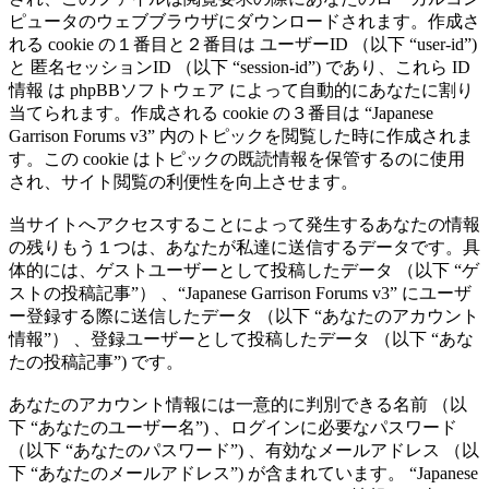
ピュータのウェブブラウザにダウンロードされます。作成さ
れる cookie の１番目と２番目は ユーザーID （以下 “user-id”)
と 匿名セッションID （以下 “session-id”) であり、これら ID
情報 は phpBBソフトウェア によって自動的にあなたに割り
当てられます。作成される cookie の３番目は “Japanese
Garrison Forums v3” 内のトピックを閲覧した時に作成されま
す。この cookie はトピックの既読情報を保管するのに使用
され、サイト閲覧の利便性を向上させます。
当サイトへアクセスすることによって発生するあなたの情報
の残りもう１つは、あなたが私達に送信するデータです。具
体的には、ゲストユーザーとして投稿したデータ （以下 “ゲ
ストの投稿記事”） 、“Japanese Garrison Forums v3” にユーザ
ー登録する際に送信したデータ （以下 “あなたのアカウント
情報”） 、登録ユーザーとして投稿したデータ （以下 “あな
たの投稿記事”) です。
あなたのアカウント情報には一意的に判別できる名前 （以
下 “あなたのユーザー名”) 、ログインに必要なパスワード
（以下 “あなたのパスワード”) 、有効なメールアドレス （以
下 “あなたのメールアドレス”) が含まれています。 “Japanese