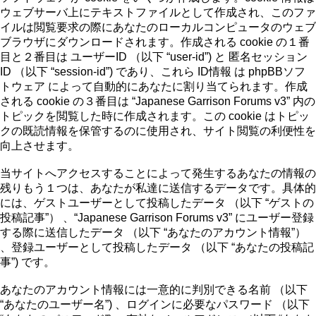
ウェブサーバ上にテキストファイルとして作成され、このファ
イルは閲覧要求の際にあなたのローカルコンピュータのウェブ
ブラウザにダウンロードされます。作成される cookie の１番
目と２番目は ユーザーID （以下 “user-id”) と 匿名セッション
ID （以下 “session-id”) であり、これら ID情報 は phpBBソフ
トウェア によって自動的にあなたに割り当てられます。作成
される cookie の３番目は “Japanese Garrison Forums v3” 内の
トピックを閲覧した時に作成されます。この cookie はトピッ
クの既読情報を保管するのに使用され、サイト閲覧の利便性を
向上させます。
当サイトへアクセスすることによって発生するあなたの情報の
残りもう１つは、あなたが私達に送信するデータです。具体的
には、ゲストユーザーとして投稿したデータ （以下 “ゲストの
投稿記事”） 、“Japanese Garrison Forums v3” にユーザー登録
する際に送信したデータ （以下 “あなたのアカウント情報”）
、登録ユーザーとして投稿したデータ （以下 “あなたの投稿記
事”) です。
あなたのアカウント情報には一意的に判別できる名前 （以下
“あなたのユーザー名”) 、ログインに必要なパスワード （以下