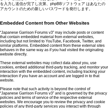
を入力し送信が完了し次第、phpBBソフトウェア はあなたの
アカウントのための新しいパスワードを発行します。
Embedded Content from Other Websites
“Japanese Garrison Forums v3” may include posts or content
that contain embedded material from external websites,
including but not limited to YouTube, Facebook, Twitter, and
similar platforms. Embedded content from these external sites
behaves in the same way as if you had visited the originating
website directly.
These external websites may collect data about you, use
cookies, embed additional third-party tracking, and monitor your
interaction with the embedded content, including tracking your
interaction if you have an account and are logged in to that
website.
Please note that such activity is beyond the control of
“Japanese Garrison Forums v3” and is governed by the privacy
policies and terms of service of the respective external
websites. We encourage you to review the privacy and cookie
policies of any third-party services you interact with through