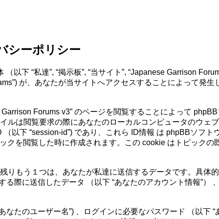
 プライバシーポリシー
“私達”, “掲示板”, “当サイト”, “Japanese Garrison Forums v3”
ted”, “phpBB Teams”) が、あなたが当サイトへアクセスす
。
rison Forums v3” のページを閲覧することによって phpB
ルは閲覧要求の際にあなたのローカルコンピュータのウェブブラウ
ンID （以下 “session-id”) であり、これら ID情報 は 
rums v3” 内のトピックを閲覧した時に作成されます。この cooki
残りもう１つは、あなたが私達に送信するデータです。具体的に
3” にユーザー登録する際に送信したデータ （以下 “あなたのアカウント
なたのユーザー名”) 、ログインに必要なパスワード （以下 “あ