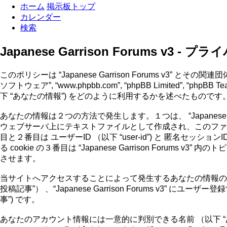
ホーム
掲示板トップ
カレンダー
検索
Japanese Garrison Forums v3 -
このポリシーは “Japanese Garrison Forums v3” とその関連団体 （以下 
ソフトウェア”, “www.phpbb.com”, “phpBB Limi
下 “あなたの情報”) をどのように利用するかを述べたものです
あなたの情報は２つの方法で発生します。１つは、 “Japanese Gar
ウェブサーバ上にテキストファイルとして作成され、このファイ
目と２番目は ユーザーID （以下 “user-id”) と 匿名セッショ
る cookie の３番目は “Japanese Garrison Fo
させます。
当サイトへアクセスすることによって発生するあなたの情報の
投稿記事”） 、“Japanese Garrison Forums v
事”) です。
あなたのアカウント情報には一意的に判別できる名前 （以下 “あ