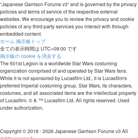
“Japanese Garrison Forums v3” and is governed by the privacy
policies and terms of service of the respective external
websites. We encourage you to review the privacy and cookie
policies of any third-party services you interact with through
embedded content.
ホーム
掲示板トップ
全ての表示時間は
UTC+09:00
です
掲示板の cookie を消去する
The 501st Legion is a worldwide Star Wars costuming
organization comprised of and operated by Star Wars fans.
While it is not sponsored by Lucasfilm Ltd., it is Lucasfilm's
preferred Imperial costuming group. Star Wars, its characters,
costumes, and all associated items are the intellectual property
of Lucasfilm. © & ™ Lucasfilm Ltd. All rights reserved. Used
under authorization.
Copyright © 2018 - 2026 Japanese Garrison Forums v3 All