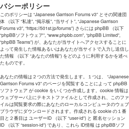
索
バシーポリシー
このポリシーは “Japanese Garrison Forums v3” とその関連団
体 （以下 “私達”, “掲示板”, “当サイト”, “Japanese Garrison
Forums v3”, “https://501st.jp/forums”) さらには phpBB （以下
“phpBBソフトウェア”, “www.phpbb.com”, “phpBB Limited”,
“phpBB Teams”) が、あなたが当サイトへアクセスすることに
よって発生した情報あるいはあなたが当サイトで入力し送信し
た情報 （以下 “あなたの情報”) をどのように利用するかを述べ
たものです。
あなたの情報は２つの方法で発生します。１つは、 “Japanese
Garrison Forums v3” のページを閲覧することによって phpBB
ソフトウェア が cookie をいくつか作成します。cookie 情報は
ウェブサーバ上にテキストファイルとして作成され、このファ
イルは閲覧要求の際にあなたのローカルコンピュータのウェブ
ブラウザにダウンロードされます。作成される cookie の１番
目と２番目は ユーザーID （以下 “user-id”) と 匿名セッション
ID （以下 “session-id”) であり、これら ID情報 は phpBBソフ