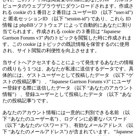
ピュータのウェブブラウザにダウンロードされます。作成さ
れる cookie の１番目と２番目は ユーザーID （以下 “user-id”)
と 匿名セッションID （以下 “session-id”) であり、これら ID
情報 は phpBBソフトウェア によって自動的にあなたに割り
当てられます。作成される cookie の３番目は “Japanese
Garrison Forums v3” 内のトピックを閲覧した時に作成されま
す。この cookie はトピックの既読情報を保管するのに使用
され、サイト閲覧の利便性を向上させます。
当サイトへアクセスすることによって発生するあなたの情報
の残りもう１つは、あなたが私達に送信するデータです。具
体的には、ゲストユーザーとして投稿したデータ （以下 “ゲ
ストの投稿記事”） 、“Japanese Garrison Forums v3” にユーザ
ー登録する際に送信したデータ （以下 “あなたのアカウント
情報”） 、登録ユーザーとして投稿したデータ （以下 “あな
たの投稿記事”) です。
あなたのアカウント情報には一意的に判別できる名前 （以
下 “あなたのユーザー名”) 、ログインに必要なパスワード
（以下 “あなたのパスワード”) 、有効なメールアドレス （以
下 “あなたのメールアドレス”) が含まれています。 “Japanese