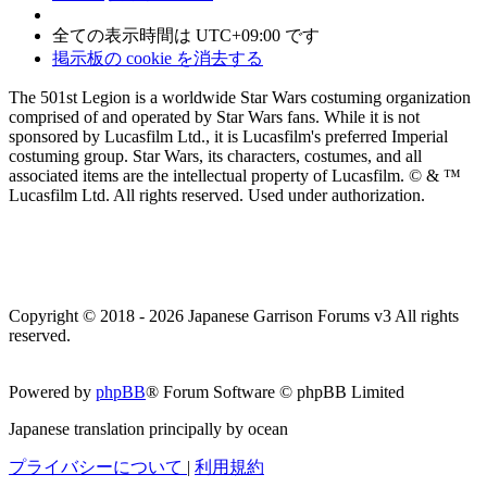
全ての表示時間は
UTC+09:00
です
掲示板の cookie を消去する
The 501st Legion is a worldwide Star Wars costuming organization
comprised of and operated by Star Wars fans. While it is not
sponsored by Lucasfilm Ltd., it is Lucasfilm's preferred Imperial
costuming group. Star Wars, its characters, costumes, and all
associated items are the intellectual property of Lucasfilm. © & ™
Lucasfilm Ltd. All rights reserved. Used under authorization.
Copyright © 2018 - 2026 Japanese Garrison Forums v3 All rights
reserved.
Powered by
phpBB
® Forum Software © phpBB Limited
Japanese translation principally by ocean
プライバシーについて
|
利用規約