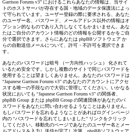
Garrison Forums v3” におけるこれらあなたの情報は、当サイ
トのホストサーバが存在する国・地域のデータ保護法によっ
て守られています。ユーザー登録の際に要求される、あなた
のユーザー名、パスワード、メールアドレス以外の情報はオ
プション的なものであり入力しなくてもかまいません。あな
たはご自分のアカウント情報のどの情報を公開するかをご自
分で選択できます。さらにあなたは phpBBソフトウェア か
らの自動送信メールについて、許可・不許可を選択できま
す。
あなたのパスワードは暗号 （一方向性ハッシュ） 化されて
いるため安全です。しかし複数のサイトで同じパスワードを
使用することは望ましくありません。あなたのパスワードは
“Japanese Garrison Forums v3” のあなたのアカウントにアクセ
スする唯一の手段なので大切に管理してください。いかなる
状況においても “Japanese Garrison Forums v3” の関係者、
phpBB Group または phpBB Group の関連団体があなたのパ
スワードをあなたに問い合わせるようなことはありません。
もしパスワードを忘れるようなことがあればログインページ
内の “パスワードを忘れてしまいました” リンクをクリック
してください。移動先のページであなたのユーザー名とメー
ルアドレスを入力し送信が完了し次第、phpBBソフトウェア