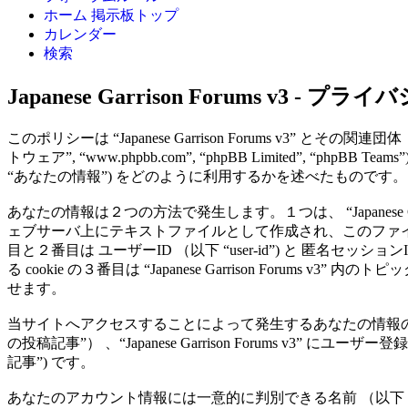
ホーム
掲示板トップ
カレンダー
検索
Japanese Garrison Forums v3 - 
このポリシーは “Japanese Garrison Forums v3” とその関連団体 （以下 
トウェア”, “www.phpbb.com”, “phpBB Limite
“あなたの情報”) をどのように利用するかを述べたものです。
あなたの情報は２つの方法で発生します。１つは、 “Japanese Gar
ェブサーバ上にテキストファイルとして作成され、このファイル
目と２番目は ユーザーID （以下 “user-id”) と 匿名セッシ
る cookie の３番目は “Japanese Garrison Fo
せます。
当サイトへアクセスすることによって発生するあなたの情報の
の投稿記事”） 、“Japanese Garrison Forums 
記事”) です。
あなたのアカウント情報には一意的に判別できる名前 （以下 “