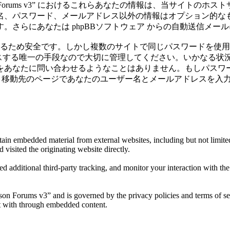
rrison Forums v3” におけるこれらあなたの情報は、当
名、パスワード、メールアドレス以外の情報はオプション的な
。さらにあなたは phpBBソフトウェア からの自動送信メー
いるため安全です。しかし複数のサイトで同じパスワードを使
にアクセスする唯一の手段なので大切に管理してください。いかなる状況においても “
のパスワードをあなたに問い合わせるようなことはありません。もしパ
。移動先のページであなたのユーザー名とメールアドレスを入力し
tain embedded material from external websites, including but not limit
 visited the originating website directly.
d additional third-party tracking, and monitor your interaction with th
rison Forums v3” and is governed by the privacy policies and terms of s
act with through embedded content.