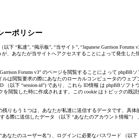
プライバシーポリシー
“私達”, “掲示板”, “当サイト”, “Japanese Garrison Forums v3”,
d”, “phpBB Teams”) が、あなたが当サイトへアクセスすること
rison Forums v3” のページを閲覧することによって phpBBソ
は閲覧要求の際にあなたのローカルコンピュータのウェブブラウ
ョンID （以下 “session-id”) であり、これら ID情報 は 
rums v3” 内のトピックを閲覧した時に作成されます。この cookie
残りもう１つは、あなたが私達に送信するデータです。具体的
v3” にユーザー登録する際に送信したデータ （以下 “あなたのアカウン
あなたのユーザー名”) 、ログインに必要なパスワード （以下 “