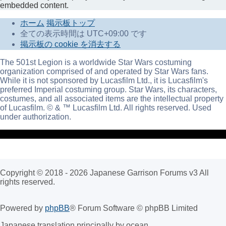
embedded content.
ホーム
掲示板トップ
全ての表示時間は
UTC+09:00
です
掲示板の cookie を消去する
The 501st Legion is a worldwide Star Wars costuming
organization comprised of and operated by Star Wars fans.
While it is not sponsored by Lucasfilm Ltd., it is Lucasfilm's
preferred Imperial costuming group. Star Wars, its characters,
costumes, and all associated items are the intellectual property
of Lucasfilm. © & ™ Lucasfilm Ltd. All rights reserved. Used
under authorization.
Copyright © 2018 - 2026 Japanese Garrison Forums v3 All
rights reserved.
Powered by
phpBB
® Forum Software © phpBB Limited
Japanese translation principally by ocean