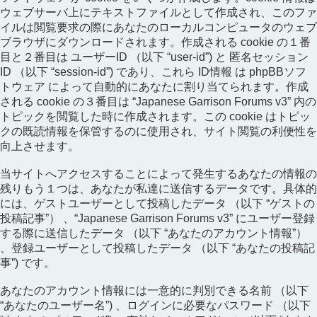
ウェブサーバ上にテキストファイルとして作成され、このファ
イルは閲覧要求の際にあなたのローカルコンピュータのウェブ
ブラウザにダウンロードされます。作成される cookie の１番
目と２番目は ユーザーID （以下 “user-id”) と 匿名セッション
ID （以下 “session-id”) であり、これら ID情報 は phpBBソフ
トウェア によって自動的にあなたに割り当てられます。作成
される cookie の３番目は “Japanese Garrison Forums v3” 内の
トピックを閲覧した時に作成されます。この cookie はトピッ
クの既読情報を保管するのに使用され、サイト閲覧の利便性を
向上させます。
当サイトへアクセスすることによって発生するあなたの情報の
残りもう１つは、あなたが私達に送信するデータです。具体的
には、ゲストユーザーとして投稿したデータ （以下 “ゲストの
投稿記事”） 、“Japanese Garrison Forums v3” にユーザー登録
する際に送信したデータ （以下 “あなたのアカウント情報”）
、登録ユーザーとして投稿したデータ （以下 “あなたの投稿記
事”) です。
あなたのアカウント情報には一意的に判別できる名前 （以下
“あなたのユーザー名”) 、ログインに必要なパスワード （以下