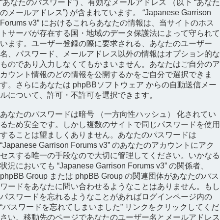
“あなたのパスワード”) 、有効なメールアドレス （以下 “あなた
のメールアドレス”) が含まれています。 “Japanese Garrison
Forums v3” におけるこれらあなたの情報は、当サイトのホス
トサーバが存在する国・地域のデータ保護法によって守られて
います。ユーザー登録の際に要求される、あなたのユーザー
名、パスワード、メールアドレス以外の情報はオプション的な
ものであり入力しなくてもかまいません。あなたはご自分のア
カウント情報のどの情報を公開するかをご自分で選択できま
す。さらにあなたは phpBBソフトウェア からの自動送信メー
ルについて、許可・不許可を選択できます。
あなたのパスワードは暗号 （一方向性ハッシュ） 化されてい
るため安全です。しかし複数のサイトで同じパスワードを使用
することは望ましくありません。あなたのパスワードは
“Japanese Garrison Forums v3” のあなたのアカウントにアク
セスする唯一の手段なので大切に管理してください。いかなる
状況においても “Japanese Garrison Forums v3” の関係者、
phpBB Group または phpBB Group の関連団体があなたのパス
ワードをあなたに問い合わせるようなことはありません。もし
パスワードを忘れるようなことがあればログインページ内の
“パスワードを忘れてしまいました” リンクをクリックしてくだ
さい。移動先のページであなたのユーザー名とメールアドレス