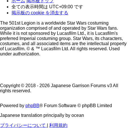
ホーム
掲示板トップ
全ての表示時間は
UTC+09:00
です
掲示板の cookie を消去する
The 501st Legion is a worldwide Star Wars costuming
organization comprised of and operated by Star Wars fans.
While it is not sponsored by Lucasfilm Ltd., it is Lucasfilm's
preferred Imperial costuming group. Star Wars, its characters,
costumes, and all associated items are the intellectual property
of Lucasfilm. © & ™ Lucasfilm Ltd. All rights reserved. Used
under authorization.
Copyright © 2018 - 2026 Japanese Garrison Forums v3 All
rights reserved.
Powered by
phpBB
® Forum Software © phpBB Limited
Japanese translation principally by ocean
プライバシーについて
|
利用規約