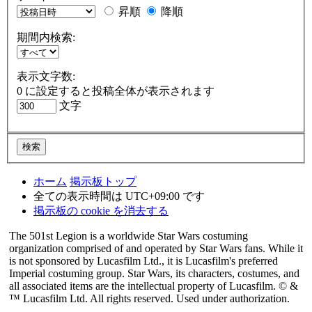
昇順
降順
期間内検索:
表示文字数:
0 に設定すると投稿全体が表示されます
文字
ホーム
掲示板トップ
全ての表示時間は
UTC+09:00
です
掲示板の cookie を消去する
The 501st Legion is a worldwide Star Wars costuming
organization comprised of and operated by Star Wars fans. While it
is not sponsored by Lucasfilm Ltd., it is Lucasfilm's preferred
Imperial costuming group. Star Wars, its characters, costumes, and
all associated items are the intellectual property of Lucasfilm. © &
™ Lucasfilm Ltd. All rights reserved. Used under authorization.