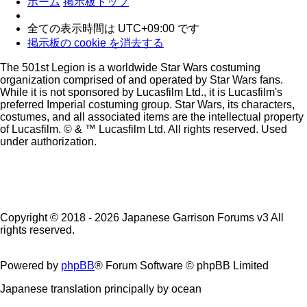
ホーム
掲示板トップ
全ての表示時間は
UTC+09:00
です
掲示板の cookie を消去する
The 501st Legion is a worldwide Star Wars costuming
organization comprised of and operated by Star Wars fans.
While it is not sponsored by Lucasfilm Ltd., it is Lucasfilm's
preferred Imperial costuming group. Star Wars, its characters,
costumes, and all associated items are the intellectual property
of Lucasfilm. © & ™ Lucasfilm Ltd. All rights reserved. Used
under authorization.
Copyright © 2018 - 2026 Japanese Garrison Forums v3 All
rights reserved.
Powered by
phpBB
® Forum Software © phpBB Limited
Japanese translation principally by ocean