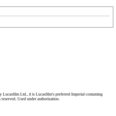
Lucasfilm Ltd., it is Lucasfilm's preferred Imperial costuming
ts reserved. Used under authorization.