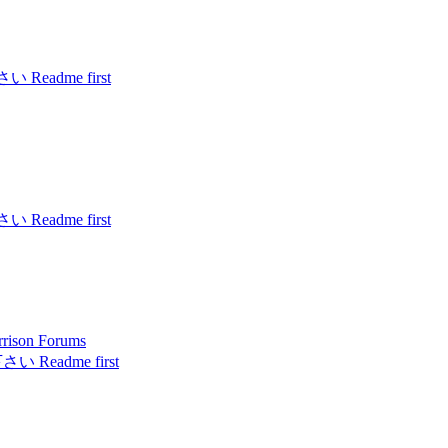
eadme first
eadme first
on Forums
Readme first