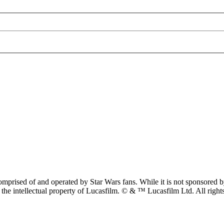
prised of and operated by Star Wars fans. While it is not sponsored by 
re the intellectual property of Lucasfilm. © & ™ Lucasfilm Ltd. All righ