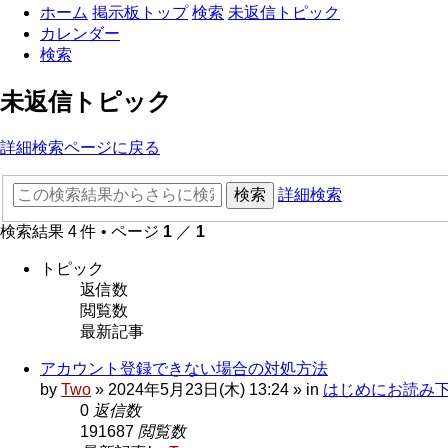
ホーム
掲示板トップ
検索
未返信トピック
カレンダー
検索
未返信トピック
詳細検索ページに戻る
検索
詳細検索
検索結果 4 件 • ページ
1
／
1
トピック
返信数
閲覧数
最新記事
アカウント登録できない場合の対処方法
by
Two
»
2024年5月23日(木) 13:24
» in
はじめにお読み下さい 
0
返信数
191687
閲覧数